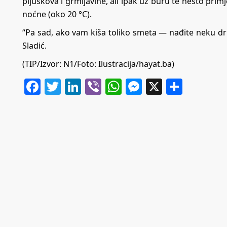
pljuskova i grmljavine, ali ipak uz buru te nešto primj
noćne (oko 20 °C).
“Pa sad, ako vam kiša toliko smeta — nađite neku dr
Sladić.
(TIP/Izvor: N1/Foto: Ilustracija/hayat.ba)
Facebook
Twitter
LinkedIn
Viber
WhatsApp
Messenger
X
Share