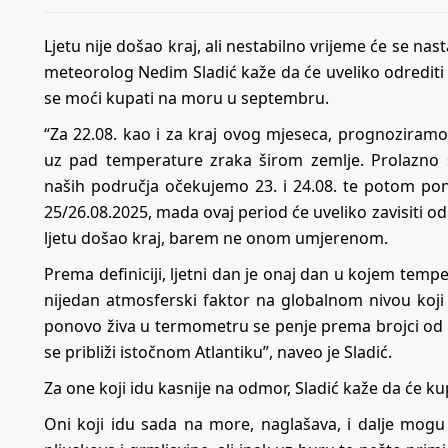
Ljetu nije došao kraj, ali nestabilno vrijeme će se nast
meteorolog Nedim Sladić kaže da će uveliko odrediti k
se moći kupati na moru u septembru.
“Za 22.08. kao i za kraj ovog mjeseca, prognoziramo 
uz pad temperature zraka širom zemlje. Prolazno s
naših područja očekujemo 23. i 24.08. te potom pono
25/26.08.2025, mada ovaj period će uveliko zavisiti od
ljetu došao kraj, barem ne onom umjerenom.
Prema definiciji, ljetni dan je onaj dan u kojem temp
nijedan atmosferski faktor na globalnom nivou koji b
ponovo živa u termometru se penje prema brojci od 40
se približi istočnom Atlantiku”, naveo je Sladić.
Za one koji idu kasnije na odmor, Sladić kaže da će ku
Oni koji idu sada na more, naglašava, i dalje mo