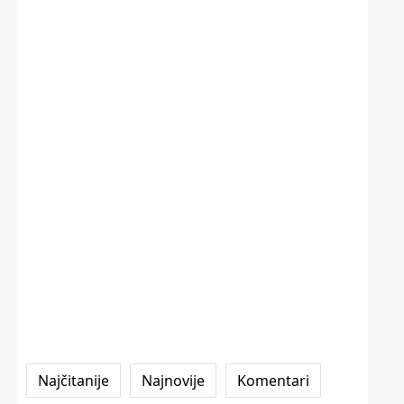
Najčitanije
Najnovije
Komentari