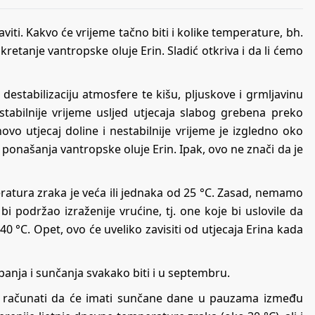
aviti. Kakvo će vrijeme tačno biti i kolike temperature, bh.
retanje vantropske oluje Erin. Sladić otkriva i da li ćemo
destabilizaciju atmosfere te kišu, pljuskove i grmljavinu
tabilnije vrijeme usljed utjecaja slabog grebena preko
vo utjecaj doline i nestabilnije vrijeme je izgledno oko
 ponašanja vantropske oluje Erin. Ipak, ovo ne znači da je
eratura zraka je veća ili jednaka od 25 °C. Zasad, nemamo
i podržao izraženije vrućine, tj. one koje bi uslovile da
 °C. Opet, ovo će uveliko zavisiti od utjecaja Erina kada
panja i sunčanja svakako biti i u septembru.
gu računati da će imati sunčane dane u pauzama između