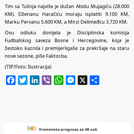
Tim sa Tušnja najviše je dužan Abidu Mujagiću (28.000
KM). Dženanu Haračiću moraju isplatiti 9.100 KM,
Marku Pervanu 5.600 KM, a Mirzi Delimeđcu 3.720 KM.
Ovu odluku donijela je Disciplinska komisija
Fudbalskog saveza Bosne i Hercegovine, koja je
žestoko kaznila i premijerligaše za prekršaje na staru
nove sezone, piše Faktor.ba.
(TIP/Foto: Ilustracija)
Facebook
Twitter
LinkedIn
Viber
WhatsApp
Messenger
X
Share