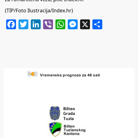
(TIP/Foto Ilustracija/Index.hr)
Facebook
Twitter
LinkedIn
Viber
WhatsApp
Messenger
X
Share