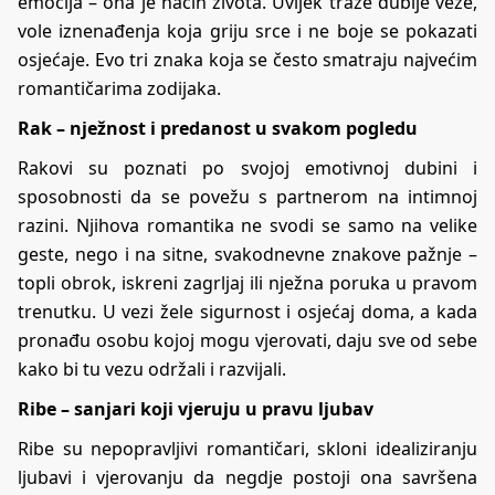
emocija – ona je način života. Uvijek traže dublje veze,
vole iznenađenja koja griju srce i ne boje se pokazati
osjećaje. Evo tri znaka koja se često smatraju najvećim
romantičarima zodijaka.
Rak – nježnost i predanost u svakom pogledu
Rakovi su poznati po svojoj emotivnoj dubini i
sposobnosti da se povežu s partnerom na intimnoj
razini. Njihova romantika ne svodi se samo na velike
geste, nego i na sitne, svakodnevne znakove pažnje –
topli obrok, iskreni zagrljaj ili nježna poruka u pravom
trenutku. U vezi žele sigurnost i osjećaj doma, a kada
pronađu osobu kojoj mogu vjerovati, daju sve od sebe
kako bi tu vezu održali i razvijali.
Ribe – sanjari koji vjeruju u pravu ljubav
Ribe su nepopravljivi romantičari, skloni idealiziranju
ljubavi i vjerovanju da negdje postoji ona savršena