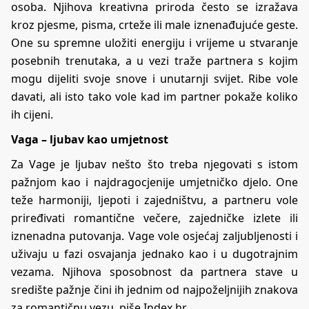
osoba. Njihova kreativna priroda često se izražava
kroz pjesme, pisma, crteže ili male iznenađujuće geste.
One su spremne uložiti energiju i vrijeme u stvaranje
posebnih trenutaka, a u vezi traže partnera s kojim
mogu dijeliti svoje snove i unutarnji svijet. Ribe vole
davati, ali isto tako vole kad im partner pokaže koliko
ih cijeni.
Vaga – ljubav kao umjetnost
Za Vage je ljubav nešto što treba njegovati s istom
pažnjom kao i najdragocjenije umjetničko djelo. One
teže harmoniji, ljepoti i zajedništvu, a partneru vole
priređivati romantične večere, zajedničke izlete ili
iznenadna putovanja. Vage vole osjećaj zaljubljenosti i
uživaju u fazi osvajanja jednako kao i u dugotrajnim
vezama. Njihova sposobnost da partnera stave u
središte pažnje čini ih jednim od najpoželjnijih znakova
za romantičnu vezu, piše Index.hr.