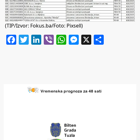
(TIP/Izvor:
Fokus.ba
/Foto: Pixsell)
Facebook
Twitter
LinkedIn
Viber
WhatsApp
Messenger
X
Share