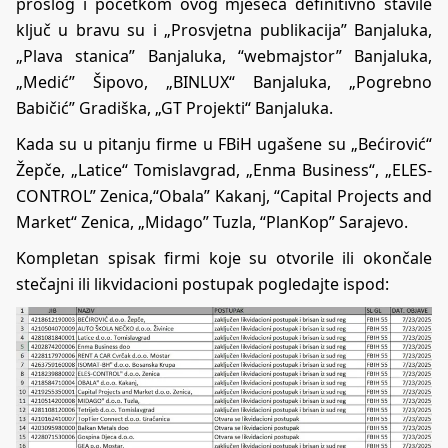
prošlog i početkom ovog mjeseca definitivno stavile
ključ u bravu su i „Prosvjetna publikacija” Banjaluka,
„Plava stanica” Banjaluka, “webmajstor” Banjaluka,
„Medić” Šipovo, „BINLUX“ Banjaluka, „Pogrebno
Babičić” Gradiška, „GT Projekti“ Banjaluka.
Kada su u pitanju firme u FBiH ugašene su „Bećirović“
Žepče, „Latice“ Tomislavgrad, „Enma Business“, „ELES-
CONTROL” Zenica,“Obala” Kakanj, “Capital Projects and
Market“ Zenica, „Midago” Tuzla, “PlanKop” Sarajevo.
Kompletan spisak firmi koje su otvorile ili okončale
stečajni ili likvidacioni postupak pogledajte ispod: