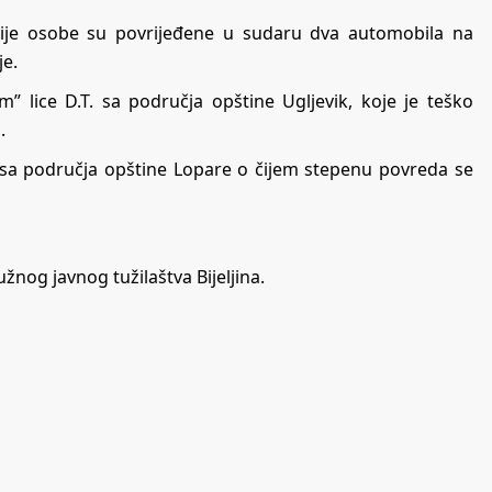
, a dvije osobe su povrijeđene u sudaru dva automobila na
je.
m” lice D.T. sa područja opštine Ugljevik, koje je teško
.
e sa područja opštine Lopare o čijem stepenu povreda se
žnog javnog tužilaštva Bijeljina.