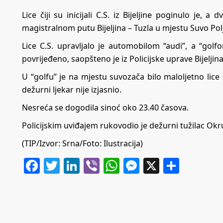
Lice čiji su inicijali C.S. iz Bijeljine poginulo je
magistralnom putu Bijeljina – Tuzla u mjestu Suvo Pol
Lice C.S. upravljalo je automobilom “audi”, a “golfo
povrijeđeno, saopšteno je iz Policijske uprave Bijeljina
U “golfu” je na mjestu suvozača bilo maloljetno lic
dežurni ljekar nije izjasnio.
Nesreća se dogodila sinoć oko 23.40 časova.
Policijskim uviđajem rukovodio je dežurni tužilac Okru
(TIP/Izvor: Srna/Foto: Ilustracija)
Facebook
Twitter
LinkedIn
Viber
WhatsApp
Messenger
X
Share