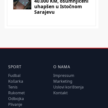
SPORT
O NAMA
Fudbal
Impressum
Košarka
Marketing
Tenis
Uslovi korištenja
Rukomet
Kontakt
Odbojka
Plivanje