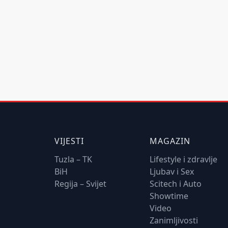
VIJESTI
MAGAZIN
Tuzla – TK
Lifestyle i zdravlje
BiH
Ljubav i Sex
Regija – Svijet
Scitech i Auto
Showtime
Video
Zanimljivosti