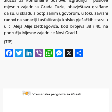
Služba za komunalne poslove, izgradnju i poslove
mjesnih zajednica Grada Tuzle, obavještava građane
da su, u skladu s potpisanim ugovorom, u toku završni
radovi na sanaciji i asfaltiranju kolsko pješačkih staza u
ulici Aleja Alije Izetbegovića, kod brojeva 38 i 40, na
području Mjesne zajednice Novi Grad I.
(TIP)
Facebook
Twitter
LinkedIn
Viber
WhatsApp
Messenger
X
Share