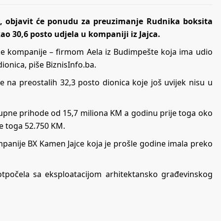
ja, objavit će ponudu za preuzimanje Rudnika boksita
ao 30,6 posto udjela u kompaniji iz Jajca.
ke kompanije – firmom Aela iz Budimpešte koja ima udio
dionica, piše
BiznisInfo.ba
.
 na preostalih 32,3 posto dionica koje još uvijek nisu u
ukupne prihode od 15,7 miliona KM a godinu prije toga oko
je toga 52.750 KM.
ompanije BX Kamen Jajce
koja je prošle godine imala preko
tpočela sa eksploatacijom arhitektansko građevinskog