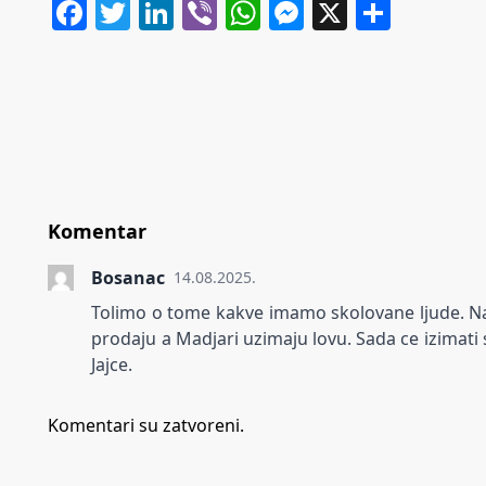
Facebook
Twitter
LinkedIn
Viber
WhatsApp
Messenger
X
Share
Komentar
Bosanac
14.08.2025.
Tolimo o tome kakve imamo skolovane ljude. Nasi
prodaju a Madjari uzimaju lovu. Sada ce izimati s
Jajce.
Komentari su zatvoreni.