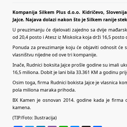
Kompanija Silkem Plus d.o.o. Kidričevo, Sloveni
Jajce. Najava dolazi nakon što je Silkem ranije stek
U preuzimanju će djelovati zajedno sa dvije mađars
od 20,4 posto i Atesz iz Miskolca koja drži 16,5 posto 
Ponuda za preuzimanje koju će objaviti odnosit će se
vlasništvu nijedne od ove tri kompanije.
Inače, Rudnici boksita Jajce prošle godine su imali 
16,5 miliona. Dobit je lani bila 33.361 KM a godinu pri
Osim toga, firma Rudnici bokista Jajce je vlasnica k
pola miliona maraka prihoda.
BX Kamen je osnovan 2014. godine kada je firma o
kamena.
(TIP/Foto: Ilustracija)