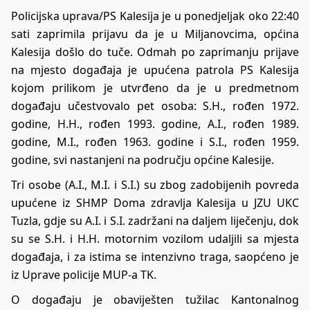
Policijska uprava/PS Kalesija je u ponedjeljak oko 22:40
sati zaprimila prijavu da je u Miljanovcima, općina
Kalesija došlo do tuče. Odmah po zaprimanju prijave
na mjesto događaja je upućena patrola PS Kalesija
kojom prilikom je utvrđeno da je u predmetnom
događaju učestvovalo pet osoba: S.H., rođen 1972.
godine, H.H., rođen 1993. godine, A.I., rođen 1989.
godine, M.I., rođen 1963. godine i S.I., rođen 1959.
godine, svi nastanjeni na području općine Kalesije.
Tri osobe (A.I., M.I. i S.I.) su zbog zadobijenih povreda
upućene iz SHMP Doma zdravlja Kalesija u JZU UKC
Tuzla, gdje su A.I. i S.I. zadržani na daljem liječenju, dok
su se S.H. i H.H. motornim vozilom udaljili sa mjesta
događaja, i za istima se intenzivno traga, saopćeno je
iz Uprave policije MUP-a TK.
O događaju je obaviješten tužilac Kantonalnog