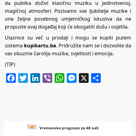
da publika doživi klasičnu muziku u jedinstvenoj,
magičnoj atmosferi. Pozivamo sve ljubitelje muzike i
one željne posebnog umjetničkog iskustva da ne
propuste ovaj događaj koji će obogatiti dušu i osjetila.
Ulaznice su već u prodaji i mogu se kupiti putem
sistema
kupikartu.ba
. Pridružite nam se i dozvolite da
vas obuzme čarolija muzike, svjetlosti i emocija.
(TIP)
Facebook
Twitter
LinkedIn
Viber
WhatsApp
Messenger
X
Share