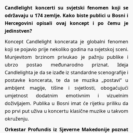
Candlelight koncerti su svjetski fenomen koji se
održavaju u 174 zemlje. Kako biste publici u Bosni i
Hercegovini opisali ovaj koncept i po čemu je
jedinstven?
Koncept Candlelight koncerata je globalni fenomen
koji se pojavio prije nekoliko godina na svjetskoj sceni.
Munjevitom brzinom privukao je pažnju publike i
ubrzo postao međunarodno priznat. Ideja
Candlelighta je da se izađe iz standardne scenografije i
postavke koncerata, te da se muzika „postavi“ u
ambijent magije, tišine i svjetlosti, obogaćujući
umjetnost dodatnim emotivnim i vizuelnim
doživljajem. Publika u Bosni imat će rijetku priliku da
po prvi put uživa u koncertu klasične muzike u takvom
okruženju.
Orkestar Profundis iz Sjeverne Makedonije poznat