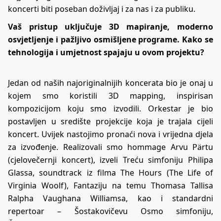
koncerti biti poseban doživljaj i za nas i za publiku.
Vaš pristup uključuje 3D mapiranje, moderno
osvjetljenje i pažljivo osmišljene programe. Kako se
tehnologija i umjetnost spajaju u ovom projektu?
Jedan od naših najoriginalnijih koncerata bio je onaj u
kojem smo koristili 3D mapping, inspirisan
kompozicijom koju smo izvodili. Orkestar je bio
postavljen u središte projekcije koja je trajala cijeli
koncert. Uvijek nastojimo pronaći nova i vrijedna djela
za izvođenje. Realizovali smo hommage Arvu Pärtu
(cjelovečernji koncert), izveli Treću simfoniju Philipa
Glassa, soundtrack iz filma The Hours (The Life of
Virginia Woolf), Fantaziju na temu Thomasa Tallisa
Ralpha Vaughana Williamsa, kao i standardni
repertoar – Šostakovičevu Osmo simfoniju,