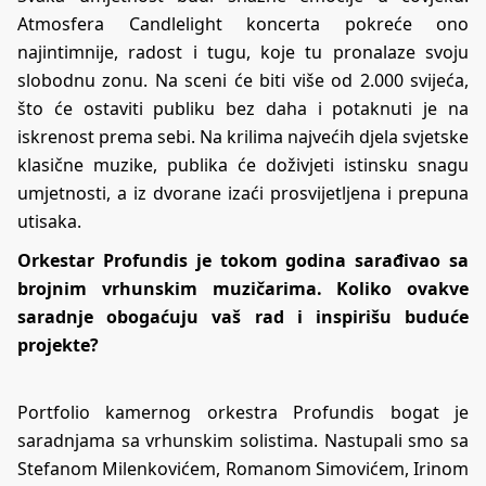
Atmosfera Candlelight koncerta pokreće ono
najintimnije, radost i tugu, koje tu pronalaze svoju
slobodnu zonu. Na sceni će biti više od 2.000 svijeća,
što će ostaviti publiku bez daha i potaknuti je na
iskrenost prema sebi. Na krilima najvećih djela svjetske
klasične muzike, publika će doživjeti istinsku snagu
umjetnosti, a iz dvorane izaći prosvijetljena i prepuna
utisaka.
Orkestar Profundis je tokom godina sarađivao sa
brojnim vrhunskim muzičarima. Koliko ovakve
saradnje obogaćuju vaš rad i inspirišu buduće
projekte?
Portfolio kamernog orkestra Profundis bogat je
saradnjama sa vrhunskim solistima. Nastupali smo sa
Stefanom Milenkovićem, Romanom Simovićem, Irinom