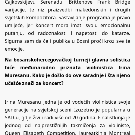
Čajkovskijevu Serenadu, Brittenove Frank Bridge
varijacije, te niz praizvedbi makedonskih i drugih
svjetskih kompozitora. Sastavljanje programa je pravo
umijeće, jer koncert mora imati svoju emocionalnu
putanju, od radoznalosti i napetosti do katarze.
Sigurna sam da će i publika u Bosni proći kroz sve te
emocije.
Na bosanskohercegovačkoj turneji glavna solistica
biće međunarodno priznata violinistica Irina
Muresanu. Kako je došlo do ove saradnje i šta njeno
učešće znači za koncert?
Irina Muresanu jedna je od vodećih violinistica svoje
generacije na svjetskoj sceni. Izuzetno je popularna u
SAD-u, gdje živi i radi više od 20 godina. Finalistkinja je
jednog od najprestižnijih takmičenja za violiniste,
Queen Elisabeth Competition, laureatkinja Montreal