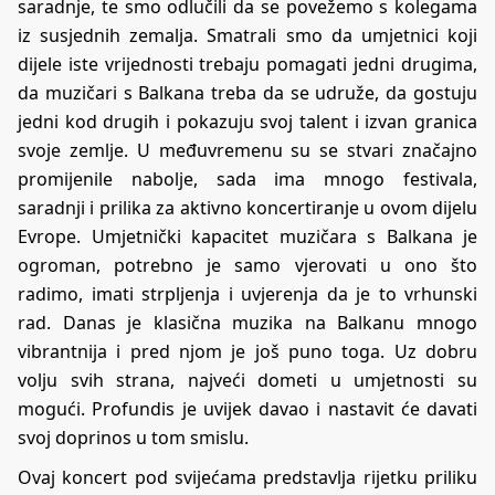
saradnje, te smo odlučili da se povežemo s kolegama
iz susjednih zemalja. Smatrali smo da umjetnici koji
dijele iste vrijednosti trebaju pomagati jedni drugima,
da muzičari s Balkana treba da se udruže, da gostuju
jedni kod drugih i pokazuju svoj talent i izvan granica
svoje zemlje. U međuvremenu su se stvari značajno
promijenile nabolje, sada ima mnogo festivala,
saradnji i prilika za aktivno koncertiranje u ovom dijelu
Evrope. Umjetnički kapacitet muzičara s Balkana je
ogroman, potrebno je samo vjerovati u ono što
radimo, imati strpljenja i uvjerenja da je to vrhunski
rad. Danas je klasična muzika na Balkanu mnogo
vibrantnija i pred njom je još puno toga. Uz dobru
volju svih strana, najveći dometi u umjetnosti su
mogući. Profundis je uvijek davao i nastavit će davati
svoj doprinos u tom smislu.
Ovaj koncert pod svijećama predstavlja rijetku priliku