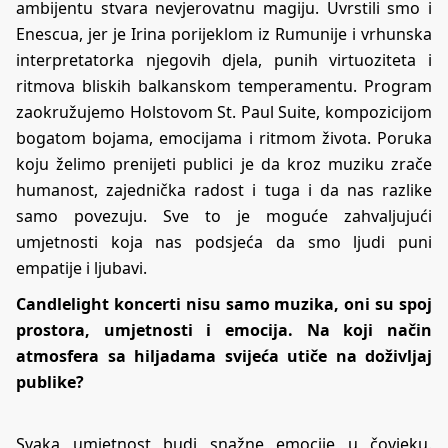
ambijentu stvara nevjerovatnu magiju. Uvrstili smo i
Enescua, jer je Irina porijeklom iz Rumunije i vrhunska
interpretatorka njegovih djela, punih virtuoziteta i
ritmova bliskih balkanskom temperamentu. Program
zaokružujemo Holstovom St. Paul Suite, kompozicijom
bogatom bojama, emocijama i ritmom života. Poruka
koju želimo prenijeti publici je da kroz muziku zrače
humanost, zajednička radost i tuga i da nas razlike
samo povezuju. Sve to je moguće zahvaljujući
umjetnosti koja nas podsjeća da smo ljudi puni
empatije i ljubavi.
Candlelight koncerti nisu samo muzika, oni su spoj
prostora, umjetnosti i emocija. Na koji način
atmosfera sa hiljadama svijeća utiče na doživljaj
publike?
Svaka umjetnost budi snažne emocije u čovjeku.