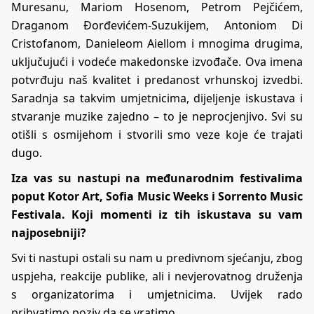
Muresanu, Mariom Hosenom, Petrom Pejčićem,
Draganom Đorđevićem-Suzukijem, Antoniom Di
Cristofanom, Danieleom Aiellom i mnogima drugima,
uključujući i vodeće makedonske izvođače. Ova imena
potvrđuju naš kvalitet i predanost vrhunskoj izvedbi.
Saradnja sa takvim umjetnicima, dijeljenje iskustava i
stvaranje muzike zajedno – to je neprocjenjivo. Svi su
otišli s osmijehom i stvorili smo veze koje će trajati
dugo.
Iza vas su nastupi na međunarodnim festivalima
poput Kotor Art, Sofia Music Weeks i Sorrento Music
Festivala. Koji momenti iz tih iskustava su vam
najposebniji?
Svi ti nastupi ostali su nam u predivnom sjećanju, zbog
uspjeha, reakcije publike, ali i nevjerovatnog druženja
s organizatorima i umjetnicima. Uvijek rado
prihvatimo poziv da se vratimo.