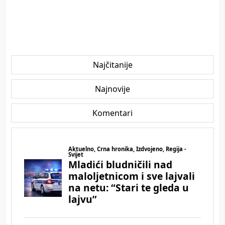
Najčitanije
Najnovije
Komentari