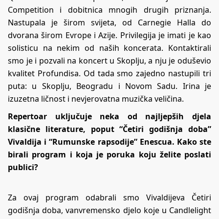
Competition i dobitnica mnogih drugih priznanja.
Nastupala je širom svijeta, od Carnegie Halla do
dvorana širom Evrope i Azije. Privilegija je imati je kao
solisticu na nekim od naših koncerata. Kontaktirali
smo je i pozvali na koncert u Skoplju, a nju je oduševio
kvalitet Profundisa. Od tada smo zajedno nastupili tri
puta: u Skoplju, Beogradu i Novom Sadu. Irina je
izuzetna ličnost i nevjerovatna muzička veličina.
Repertoar uključuje neka od najljepših djela
klasične literature, poput “Četiri godišnja doba”
Vivaldija i “Rumunske rapsodije” Enescua. Kako ste
birali program i koja je poruka koju želite poslati
publici?
Za ovaj program odabrali smo Vivaldijeva Četiri
godišnja doba, vanvremensko djelo koje u Candlelight