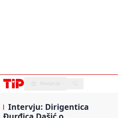
Mobile menu
Navigacija
Intervju: Dirigentica
Đurđica Dašić o