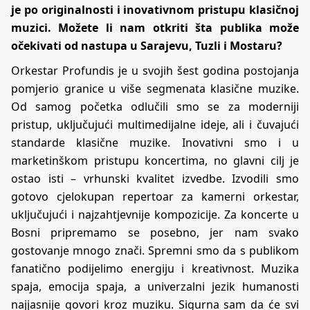
je po originalnosti i inovativnom pristupu klasičnoj
muzici. Možete li nam otkriti šta publika može
očekivati od nastupa u Sarajevu, Tuzli i Mostaru?
Orkestar Profundis je u svojih šest godina postojanja
pomjerio granice u više segmenata klasične muzike.
Od samog početka odlučili smo se za moderniji
pristup, uključujući multimedijalne ideje, ali i čuvajući
standarde klasične muzike. Inovativni smo i u
marketinškom pristupu koncertima, no glavni cilj je
ostao isti – vrhunski kvalitet izvedbe. Izvodili smo
gotovo cjelokupan repertoar za kamerni orkestar,
uključujući i najzahtjevnije kompozicije. Za koncerte u
Bosni pripremamo se posebno, jer nam svako
gostovanje mnogo znači. Spremni smo da s publikom
fanatično podijelimo energiju i kreativnost. Muzika
spaja, emocija spaja, a univerzalni jezik humanosti
najjasnije govori kroz muziku. Sigurna sam da će svi