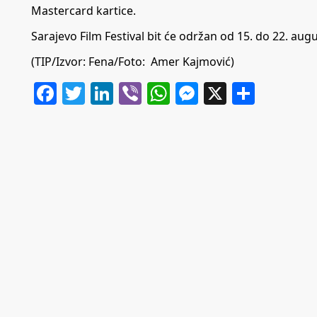
Mastercard kartice.
Sarajevo Film Festival bit će održan od 15. do 22. augu
(TIP/Izvor: Fena/Foto: Amer Kajmović)
Facebook
Twitter
LinkedIn
Viber
WhatsApp
Messenger
X
Share