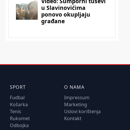
SPORT
O NAMA
Fudbal
Impressum
Košarka
Marketing
Tenis
Uslovi korištenja
Rukomet
Kontakt
Odbojka