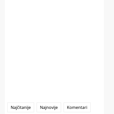
Najčitanije
Najnovije
Komentari