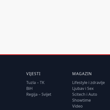
VIJESTI
MAGAZIN
Tuzla – TK
Lifestyle i zdravlje
BiH
Ljubav i Sex
Regija – Svijet
Scitech i Auto
Showtime
Video