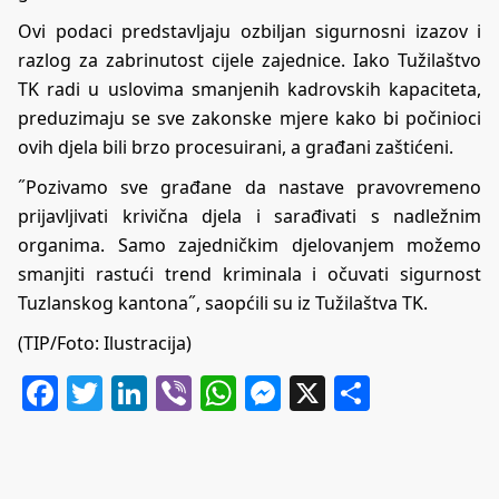
Ovi podaci predstavljaju ozbiljan sigurnosni izazov i
razlog za zabrinutost cijele zajednice. Iako Tužilaštvo
TK radi u uslovima smanjenih kadrovskih kapaciteta,
preduzimaju se sve zakonske mjere kako bi počinioci
ovih djela bili brzo procesuirani, a građani zaštićeni.
˝Pozivamo sve građane da nastave pravovremeno
prijavljivati krivična djela i sarađivati s nadležnim
organima. Samo zajedničkim djelovanjem možemo
smanjiti rastući trend kriminala i očuvati sigurnost
Tuzlanskog kantona˝, saopćili su iz Tužilaštva TK.
(TIP/Foto: Ilustracija)
Facebook
Twitter
LinkedIn
Viber
WhatsApp
Messenger
X
Share