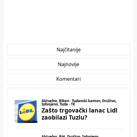
Najčitanije
Najnovije
Komentari