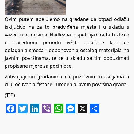
Ovim putem apelujemo na građane da otpad odlažu
isključivo na za to predviđena mjesta i u skladu s
važećim propisima. Nadležna inspekcija Grada Tuzle će
u narednom periodu vršiti pojačane kontrole
odlaganja smeća i deponovanja ostalog materijala na
javnim površinama, te će u skladu sa tim poduzimati
propisane mjere za počinioce.
Zahvaljujemo građanima na pozitivnim reakcijama u
cilju očuvanja čistoće i uređenja javnih površina grada.
(TIP)
Facebook
Twitter
LinkedIn
Viber
WhatsApp
Messenger
X
Share