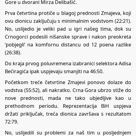
Gore u dvorani Mirza Delibašić.
Prva četvrtina protiče u blagoj prednosti Zmajeva, koji
ovu dionicu zaključuju s minimalnim vodstvom (22:21).
No, uslijedio je veliki pad u igri našeg tima, dok su
Crnogorci podesili nišanske sprave i nakon preokreta
‘pobjegli’ na komfornu distancu od 12 poena razlike
(26:38).
Do kraja prvog poluvremena izabranici selektora Adisa
Bećiragića ipak uspjevaju smanjiti na 46:50.
Početkom treće četvrtine Zmajevi ponovo dolaze do
vodstva (55:52), ali nakratko. Crna Gora ubrzo stiže do
nove prednosti, mada ne tako ubjedljive kao u
prethodnom periodu. Reprezentacija BiH uspjeva
držati priključak, treća dionica završava s rezultatom
72:79.
No, uslijedili su problemi za naš tim u posljednjem