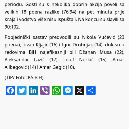
periodu. Gosti su s nekoliko dobrih akcija poveli sa
velikih 18 poena razlike (76:94) na pet minuta prije
kraja i vodstvo više nisu ispuštali. Na koncu su slavili sa
90:102.
Pobjednički sastav predvodili su Nikola Vučević (23
poena), Jovan Kljajić (16) i Igor Drobnjak (14), dok su u
redovima BiH najefikasniji bili Džanan Musa (22),
Aleksandar Lazić (17), Jusuf Nurkić (15), Amar
Alibegović (14) i Amar Gegić (10).
(TIP/ Foto: KS BiH)
Facebook
Twitter
LinkedIn
Viber
WhatsApp
Messenger
X
Share