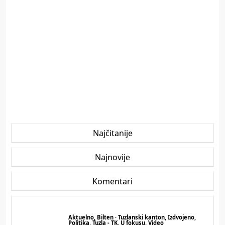
Najčitanije
Najnovije
Komentari