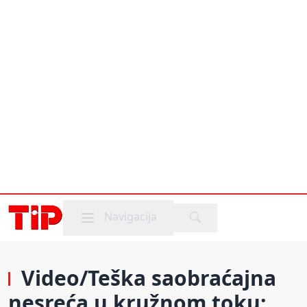
Mobile menu
Navigacija
Video/Teška saobraćajna
nesreća u kružnom toku: