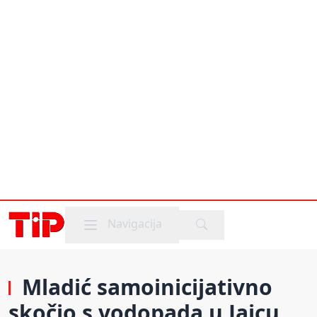
Mobile menu
Navigacija
Mladić samoinicijativno
skočio s vodopada u Jajcu,