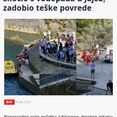
zadobio teške povrede
BIH
09.08.2025.
Neposredno prije početka jubilarnog, desetog izdanja