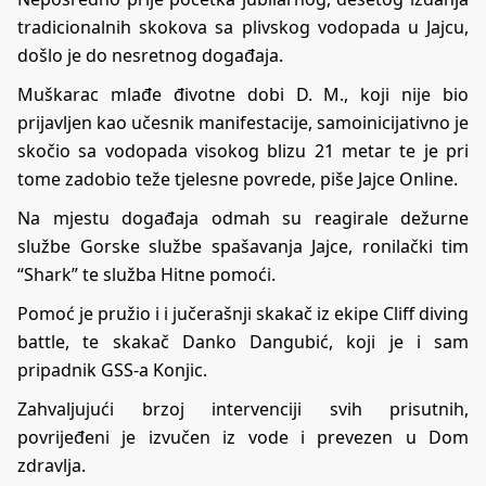
tradicionalnih skokova sa plivskog vodopada u Jajcu,
došlo je do nesretnog događaja.
Muškarac mlađe đivotne dobi D. M., koji nije bio
prijavljen kao učesnik manifestacije, samoinicijativno je
skočio sa vodopada visokog blizu 21 metar te je pri
tome zadobio teže tjelesne povrede, piše
Jajce Online
.
Na mjestu događaja odmah su reagirale dežurne
službe Gorske službe spašavanja Jajce, ronilački tim
“Shark” te služba Hitne pomoći.
Pomoć je pružio i i jučerašnji skakač iz ekipe Cliff diving
battle, te skakač Danko Dangubić, koji je i sam
pripadnik GSS-a Konjic.
Zahvaljujući brzoj intervenciji svih prisutnih,
povrijeđeni je izvučen iz vode i prevezen u Dom
zdravlja.