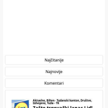
Najčitanije
Najnovije
Komentari