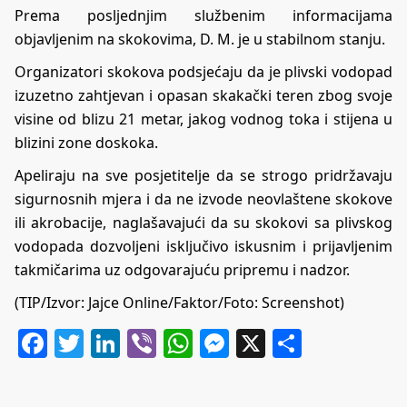
Prema posljednjim službenim informacijama
objavljenim na skokovima, D. M. je u stabilnom stanju.
Organizatori skokova podsjećaju da je plivski vodopad
izuzetno zahtjevan i opasan skakački teren zbog svoje
visine od blizu 21 metar, jakog vodnog toka i stijena u
blizini zone doskoka.
Apeliraju na sve posjetitelje da se strogo pridržavaju
sigurnosnih mjera i da ne izvode neovlaštene skokove
ili akrobacije, naglašavajući da su skokovi sa plivskog
vodopada dozvoljeni isključivo iskusnim i prijavljenim
takmičarima uz odgovarajuću pripremu i nadzor.
(TIP/Izvor: Jajce Online/Faktor/Foto: Screenshot)
Facebook
Twitter
LinkedIn
Viber
WhatsApp
Messenger
X
Share