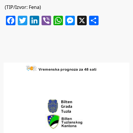
(TIP/Izvor: Fena)
Facebook
Twitter
LinkedIn
Viber
WhatsApp
Messenger
X
Share