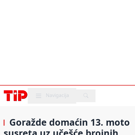
Mobile menu
Navigacija
Goražde domaćin 13. moto
susreta uz učešće brojnih