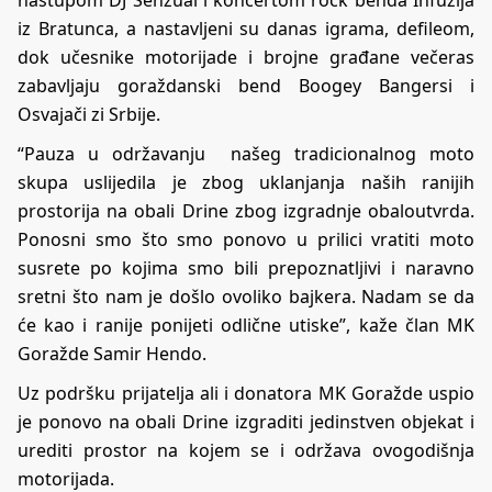
nastupom DJ Senzual i koncertom rock benda Infuzija
iz Bratunca, a nastavljeni su danas igrama, defileom,
dok učesnike motorijade i brojne građane večeras
zabavljaju goraždanski bend Boogey Bangersi i
Osvajači zi Srbije.
“Pauza u održavanju našeg tradicionalnog moto
skupa uslijedila je zbog uklanjanja naših ranijih
prostorija na obali Drine zbog izgradnje obaloutvrda.
Ponosni smo što smo ponovo u prilici vratiti moto
susrete po kojima smo bili prepoznatljivi i naravno
sretni što nam je došlo ovoliko bajkera. Nadam se da
će kao i ranije ponijeti odlične utiske”, kaže član MK
Goražde Samir Hendo.
Uz podršku prijatelja ali i donatora MK Goražde uspio
je ponovo na obali Drine izgraditi jedinstven objekat i
urediti prostor na kojem se i održava ovogodišnja
motorijada.