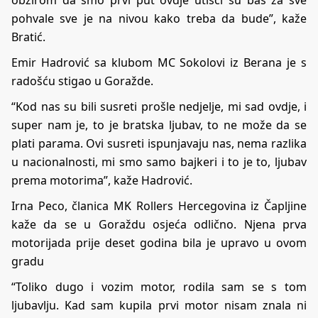
obzirom da smo prvi put ovdje utisci su baš za sve
pohvale sve je na nivou kako treba da bude”, kaže
Bratić.
Emir Hadrović sa klubom MC Sokolovi iz Berana je s
radošću stigao u Goražde.
“Kod nas su bili susreti prošle nedjelje, mi sad ovdje, i
super nam je, to je bratska ljubav, to ne može da se
plati parama. Ovi susreti ispunjavaju nas, nema razlika
u nacionalnosti, mi smo samo bajkeri i to je to, ljubav
prema motorima”, kaže Hadrović.
Irna Peco, članica MK Rollers Hercegovina iz Čapljine
kaže da se u Goraždu osjeća odlično. Njena prva
motorijada prije deset godina bila je upravo u ovom
gradu
“Toliko dugo i vozim motor, rodila sam se s tom
ljubavlju. Kad sam kupila prvi motor nisam znala ni