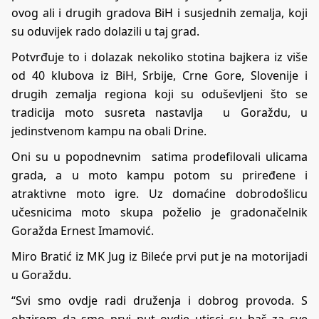
ovog ali i drugih gradova BiH i susjednih zemalja, koji
su oduvijek rado dolazili u taj grad.
Potvrđuje to i dolazak nekoliko stotina bajkera iz više
od 40 klubova iz BiH, Srbije, Crne Gore, Slovenije i
drugih zemalja regiona koji su oduševljeni što se
tradicija moto susreta nastavlja u Goraždu, u
jedinstvenom kampu na obali Drine.
Oni su u popodnevnim satima prodefilovali ulicama
grada, a u moto kampu potom su priređene i
atraktivne moto igre. Uz domaćine dobrodošlicu
učesnicima moto skupa poželio je gradonačelnik
Goražda Ernest Imamović.
Miro Bratić iz MK Jug iz Bileće prvi put je na motorijadi
u Goraždu.
“Svi smo ovdje radi druženja i dobrog provoda. S