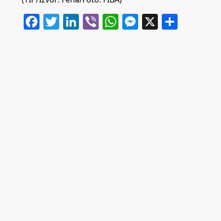
Facebook
Twitter
LinkedIn
Viber
WhatsApp
Messenger
X
Share