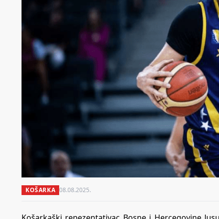
KOŠARKA
08.08.2025.
Košarkaški repezentativac Bosne i Hercegovine Ju