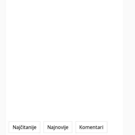
Najčitanije
Najnovije
Komentari