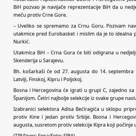
BiH pozvao je navijače reprezentacije BiH da u nedj
meču protiv Crne Gore.
– Uveliko se spremamo za Crnu Goru. Pozivam navi
utakmice pred Eurobasket i mislim da je to idealna pri
Nurkić.
Utakmica BiH – Crna Gora će biti odigrana u nedjelj
Skenderija u Sarajevu.
Bh. košarkaši će od 27. augusta do 14. septembra 
Latviji, Finskoj, Kipru i Poljskoj.
Bosna i Hercegovina će igrati u grupi C, zajedno s
Španijom. Četiri najbolje selekcije iz svake grupe nas
Izabranici selektora Adisa Bećiragića u sklopu prip
protiv Kine i jedan protiv Srbije. Bosna i Hercego
augusta, susretom protiv selekcije Kipra koji počinje u
(TIP/Izvor: Fena/Foto: FIBA)