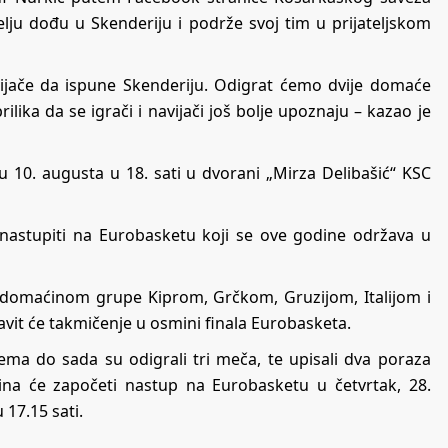
elju dođu u Skenderiju i podrže svoj tim u prijateljskom
jače da ispune Skenderiju. Odigrat ćemo dvije domaće
lika da se igrači i navijači još bolje upoznaju – kazao je
u 10. augusta u 18. sati u dvorani „Mirza Delibašić“ KSC
nastupiti na Eurobasketu koji se ove godine održava u
a domaćinom grupe Kiprom, Grčkom, Gruzijom, Italijom i
tavit će takmičenje u osmini finala Eurobasketa.
rema do sada su odigrali tri meča, te upisali dva poraza
vina će započeti nastup na Eurobasketu u četvrtak, 28.
 17.15 sati.