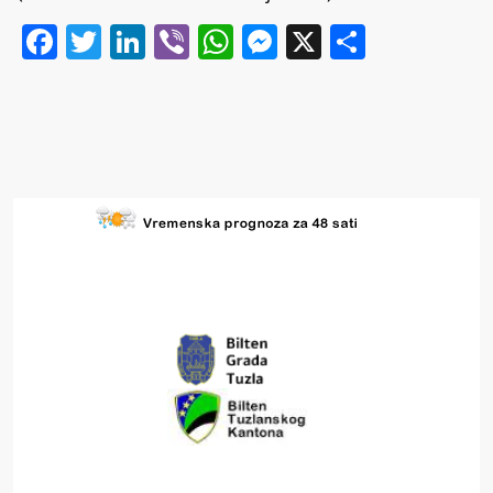
Facebook
Twitter
LinkedIn
Viber
WhatsApp
Messenger
X
Share