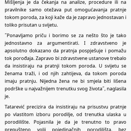
Mišljenja je da čekanja na analize, procedure ili na
pravilnike samo otežava put omogućavanja pratnje
tokom poroda, za koji kaže da je zapravo jednostavan i
toliko prisutan u svijetu.
˝Ponavljamo priču i borimo se za nešto što je tako
jednostavno za argumentirati. I zdravstveno je
apsolutno dokazano da pratnja pospješuje i pomažu
tok porođaja. Zapravo bi zdravstvene ustanove trebalo
da insistiraju na pratnji tokom poroda. U svijetu se
ženama traži, i od njih zahtijeva, da tokom poroda
imaju pratnju. Nijedna žena ne bi smjela biti lišena
podrške u najvažnijem trenutku svog života˝, naglasila
je.
Tatarević precizira da insistiraju na prisustvu pratnje
po vlastitom izboru porodilje, od trenutka ulaska u
porodilište. Pojasnila je da je trenutno to pravo
prepušteno volji pojedinačnih porodilišta, bez