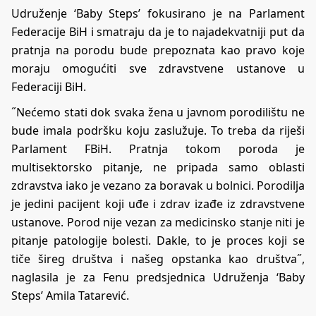
Udruženje ‘Baby Steps’ fokusirano je na Parlament
Federacije BiH i smatraju da je to najadekvatniji put da
pratnja na porodu bude prepoznata kao pravo koje
moraju omogućiti sve zdravstvene ustanove u
Federaciji BiH.
˝Nećemo stati dok svaka žena u javnom porodilištu ne
bude imala podršku koju zaslužuje. To treba da riješi
Parlament FBiH. Pratnja tokom poroda je
multisektorsko pitanje, ne pripada samo oblasti
zdravstva iako je vezano za boravak u bolnici. Porodilja
je jedini pacijent koji uđe i zdrav izađe iz zdravstvene
ustanove. Porod nije vezan za medicinsko stanje niti je
pitanje patologije bolesti. Dakle, to je proces koji se
tiče šireg društva i našeg opstanka kao društva˝,
naglasila je za Fenu predsjednica Udruženja ‘Baby
Steps’ Amila Tatarević.