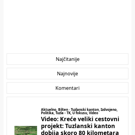
Najčitanije
Najnovije
Komentari