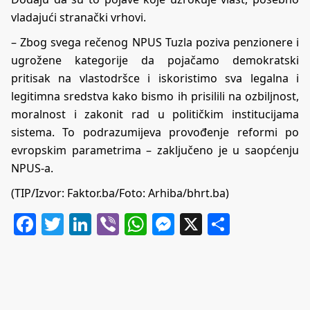
vladajući stranački vrhovi.
– Zbog svega rečenog NPUS Tuzla poziva penzionere i
ugrožene kategorije da pojačamo demokratski
pritisak na vlastodršce i iskoristimo sva legalna i
legitimna sredstva kako bismo ih prisilili na ozbiljnost,
moralnost i zakonit rad u političkim institucijama
sistema. To podrazumijeva provođenje reformi po
evropskim parametrima – zaključeno je u saopćenju
NPUS-a.
(TIP/Izvor:
Faktor.ba
/Foto: Arhiba/bhrt.ba)
Facebook
Twitter
LinkedIn
Viber
WhatsApp
Messenger
X
Share