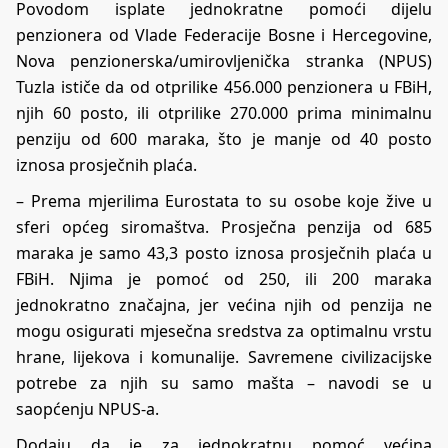
Povodom isplate jednokratne pomoći dijelu
penzionera od Vlade Federacije Bosne i Hercegovine,
Nova penzionerska/umirovljenička stranka (NPUS)
Tuzla ističe da od otprilike 456.000 penzionera u FBiH,
njih 60 posto, ili otprilike 270.000 prima minimalnu
penziju od 600 maraka, što je manje od 40 posto
iznosa prosječnih plaća.
– Prema mjerilima Eurostata to su osobe koje žive u
sferi općeg siromaštva. Prosječna penzija od 685
maraka je samo 43,3 posto iznosa prosječnih plaća u
FBiH. Njima je pomoć od 250, ili 200 maraka
jednokratno značajna, jer većina njih od penzija ne
mogu osigurati mjesečna sredstva za optimalnu vrstu
hrane, lijekova i komunalije. Savremene civilizacijske
potrebe za njih su samo mašta – navodi se u
saopćenju NPUS-a.
Dodaju da je za jednokratnu pomoć većina