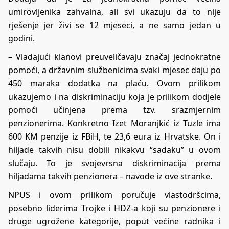
umirovljenika zahvalna, ali svi ukazuju da to nije
rješenje jer živi se 12 mjeseci, a ne samo jedan u
godini.
– Vladajući klanovi preuveličavaju značaj jednokratne
pomoći, a državnim službenicima svaki mjesec daju po
450 maraka dodatka na plaću. Ovom prilikom
ukazujemo i na diskriminaciju koja je prilikom dodjele
pomoći učinjena prema tzv. srazmjernim
penzionerima. Konkretno Izet Moranjkić iz Tuzle ima
600 KM penzije iz FBiH, te 23,6 eura iz Hrvatske. On i
hiljade takvih nisu dobili nikakvu “sadaku” u ovom
slučaju. To je svojevrsna diskriminacija prema
hiljadama takvih penzionera – navode iz ove stranke.
NPUS i ovom prilikom poručuje vlastodršcima,
posebno liderima Trojke i HDZ-a koji su penzionere i
druge ugrožene kategorije, poput većine radnika i