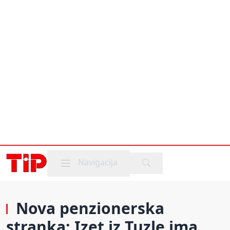
Mobile menu
Navigacija
Nova penzionerska
stranka: Izet iz Tuzle ima