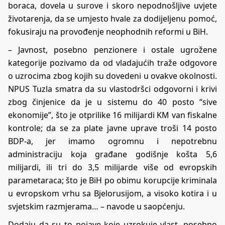
boraca, dovela u surove i skoro nepodnošljive uvjete
životarenja, da se umjesto hvale za dodijeljenu pomoć,
fokusiraju na provođenje neophodnih reformi u BiH.
– Javnost, posebno penzionere i ostale ugrožene
kategorije pozivamo da od vladajućih traže odgovore
o uzrocima zbog kojih su dovedeni u ovakve okolnosti.
NPUS Tuzla smatra da su vlastodršci odgovorni i krivi
zbog činjenice da je u sistemu do 40 posto “sive
ekonomije”, što je otprilike 16 milijardi KM van fiskalne
kontrole; da se za plate javne uprave troši 14 posto
BDP-a, jer imamo ogromnu i nepotrebnu
administraciju koja građane godišnje košta 5,6
milijardi, ili tri do 3,5 milijarde više od evropskih
parametaraca; što je BiH po obimu korupcije kriminala
u evropskom vrhu sa Bjelorusijom, a visoko kotira i u
svjetskim razmjerama… – navode u saopćenju.
Dodaju da su to pojave koje uzrokuje vlast, posebno