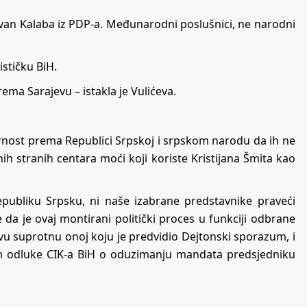
 Јovan Kalaba iz PDP-a. Međunarodni poslušnici, ne narodni
stičku BiH.
ema Sarajevu – istakla je Vulićeva.
ornost prema Republici Srpskoj i srpskom narodu da ih ne
ih stranih centara moći koji koriste Kristijana Šmita kao
epubliku Srpsku, ni naše izabrane predstavnike praveći
 da je ovaj montirani politički proces u funkciji odbrane
avu suprotnu onoj koju je predvidio Dejtonski sporazum, i
odom odluke CIK-a BiH o oduzimanju mandata predsjedniku