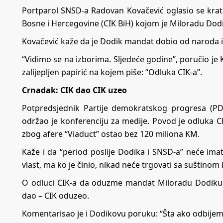
Portparol SNSD-a Radovan Kovačević oglasio se kr
Bosne i Hercegovine (CIK BiH) kojom je Miloradu Do
Kovačević kaže da je Dodik mandat dobio od naroda 
“Vidimo se na izborima. Sljedeće godine”, poručio je 
zalijepljen papirić na kojem piše: “Odluka CIK-a”.
Crnadak: CIK dao CIK uzeo
Potpredsjednik Partije demokratskog progresa (P
održao je konferenciju za medije. Povod je odluka Ch
zbog afere “Viaduct” ostao bez 120 miliona KM.
Kaže i da “period poslije Dodika i SNSD-a” neće imat
vlast, ma ko je činio, nikad neće trgovati sa suštinom 
O odluci CIK-a da oduzme mandat Miloradu Dodiku je
dao – CIK oduzeo.
Komentarisao je i Dodikovu poruku: “Šta ako odbijem” 