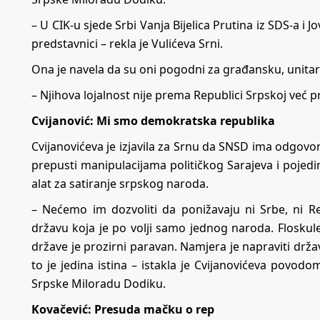
– U CIK-u sjede Srbi Vanja Bijelica Prutina iz SDS-a i
predstavnici – rekla je Vulićeva Srni.
Ona je navela da su oni pogodni za građansku, unitari
– Njihova lojalnost nije prema Republici Srpskoj već pr
Cvijanović: Mi smo demokratska republika
Cvijanovićeva je izjavila za Srnu da SNSD ima odgov
prepusti manipulacijama političkog Sarajeva i pojedin
alat za satiranje srpskog naroda.
– Nećemo im dozvoliti da ponižavaju ni Srbe, ni R
državu koja je po volji samo jednog naroda. Floskule
države je prozirni paravan. Namjera je napraviti drž
to je jedina istina – istakla je Cvijanovićeva pov
Srpske Miloradu Dodiku.
Kovačević: Presuda mačku o rep