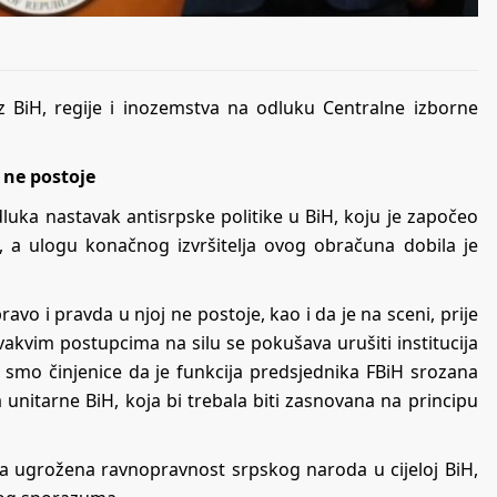
 BiH, regije i inozemstva na odluku Centralne izborne
 ne postoje
dluka nastavak antisrpske politike u BiH, koju je započeo
, a ulogu konačnog izvršitelja ovog obračuna dobila je
avo i pravda u njoj ne postoje, kao i da je na sceni, prije
akvim postupcima na silu se pokušava urušiti institucija
i smo činjenice da je funkcija predsjednika FBiH srozana
 unitarne BiH, koja bi trebala biti zasnovana na principu
K-a ugrožena ravnopravnost srpskog naroda u cijeloj BiH,