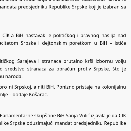
andata predsjedniku Republike Srpske koji je izabran sa
 CIK-a BiH nastavak je političkog i pravnog nasilja nad
pacitetom Srpske i dejtonskim poretkom u BiH – ističe
tičkog Sarajeva i stranaca brutalno krši izbornu volju
o sredstvo stranaca za obračun protiv Srpske, što je
mu naroda.
ro ni Srpskoj, a niti BiH. Ponizno pristaje na kolonijalnu
mlje – dodaje Košarac.
rlamentarne skupštine BiH Sanja Vulić izjavila je da CIK
ublike Srpske oduzimajući mandat predsjedniku Republike