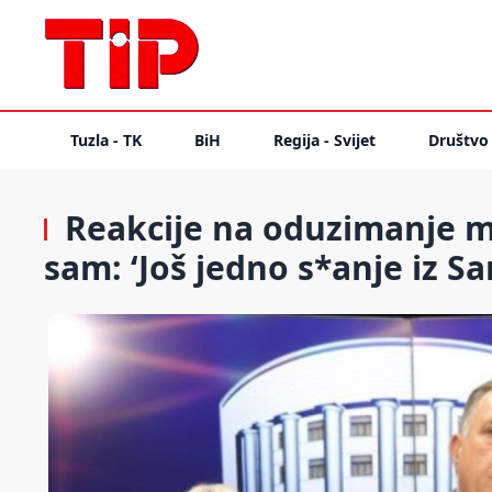
Tuzla - TK
BiH
Regija - Svijet
Društvo
Reakcije na oduzimanje ma
sam: ‘Još jedno s*anje iz Sa