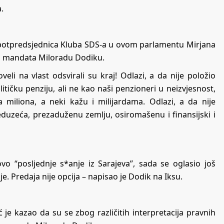
.
 potpredsjednica Kluba SDS-a u ovom parlamentu Mirjana
ja mandata Miloradu Dodiku.
eli na vlast odsvirali su kraj! Odlazi, a da nije položio
tičku penziju, ali ne kao naši penzioneri u neizvjesnost,
 miliona, a neki kažu i milijardama. Odlazi, a da nije
eduzeća, prezaduženu zemlju, osiromašenu i finansijski i
ovo “posljednje s*anje iz Sarajeva”, sada se oglasio još
e. Predaja nije opcija – napisao je Dodik na Iksu.
je kazao da su se zbog različitih interpretacija pravnih