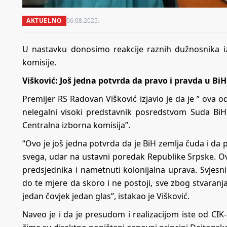
AKTUELNO
06.08.2025.
U nastavku donosimo reakcije raznih dužnosnika iz
komisije.
Višković: Još jedna potvrda da pravo i pravda u BiH
Premijer RS Radovan Višković izjavio je da je ” ova o
nelegalni visoki predstavnik posredstvom Suda BiH
Centralna izborna komisija”.
“Ovo je još jedna potvrda da je BiH zemlja čuda i da pr
svega, udar na ustavni poredak Republike Srpske. Ov
predsjednika i nametnuti kolonijalna uprava. Svjesn
do te mjere da skoro i ne postoji, sve zbog stvaranja
jedan čovjek jedan glas”, istakao je Višković.
Naveo je i da je presudom i realizacijom iste od CI