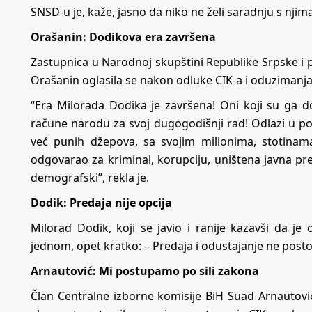
SNSD-u je, kaže, jasno da niko ne želi saradnju s njima
Orašanin: Dodikova era završena
Zastupnica u Narodnoj skupštini Republike Srpske i
Orašanin oglasila se nakon odluke CIK-a i oduziman
“Era Milorada Dodika je završena! Oni koji su ga dov
račune narodu za svoj dugogodišnji rad! Odlazi u poli
već punih džepova, sa svojim milionima, stotinama
odgovarao za kriminal, korupciju, uništena javna pr
demografski”, rekla je.
Dodik: Predaja nije opcija
Milorad Dodik, koji se javio i ranije kazavši da je 
jednom, opet kratko: – Predaja i odustajanje ne postoj
Arnautović: Mi postupamo po sili zakona
Član Centralne izborne komisije BiH Suad Arnautović 