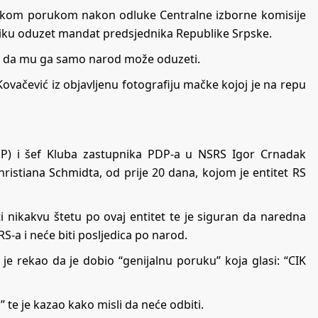
atkom porukom nakon odluke Centralne izborne komisije
diku oduzet mandat predsjednika Republike Srpske.
i da mu ga samo narod može oduzeti.
Kovačević iz objavljenu fotografiju mačke kojoj je na repu
DP) i šef Kluba zastupnika PDP-a u NSRS Igor Crnadak
ristiana Schmidta, od prije 20 dana, kojom je entitet RS
i nikakvu štetu po ovaj entitet te je siguran da naredna
RS-a i neće biti posljedica po narod.
 rekao da je dobio “genijalnu poruku” koja glasi: “CIK
te je kazao kako misli da neće odbiti.