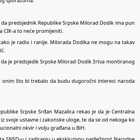
kog sporazuma.
o je da predsjednik Republike Srpske Milorad Dodik ima pun
ka CIK-a to neće promijeniti.
 tako je radio i ranije. Milorada Dodika ne mogu na takav
ić.
 da je predsjedik Srpske Milorad Dodik žrtva montiranog
sa onim što bi trebalo da budu dugoročni interesi naroda
publike Srpske Srđan Mazalica rekao je da je Centralna
 iz svoje ustavne i zakonske uloge, te da se od nekoga ko
cionalni okvir i volju građana u BiH.
ata SNSD-u i zadiranju u ekskluzivnu nadležnost Narodne