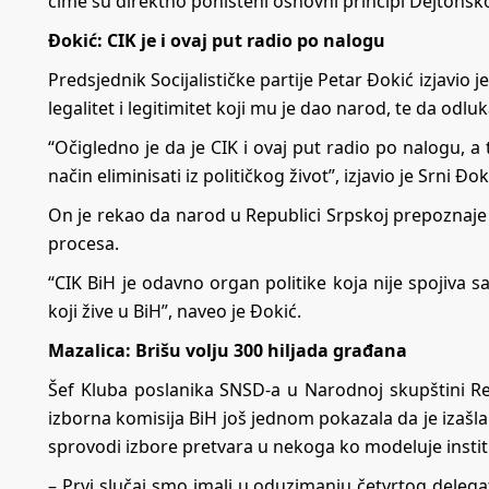
čime su direktno poništeni osnovni principi Dejtons
Đokić: CIK je i ovaj put radio po nalogu
Predsjednik Socijalističke partije Petar Đokić izjavi
legalitet i legitimitet koji mu je dao narod, te da odlu
“Očigledno je da je CIK i ovaj put radio po nalogu, a
način eliminisati iz političkog život”, izjavio je Srni Đok
On je rekao da narod u Republici Srpskoj prepoznaje
procesa.
“CIK BiH je odavno organ politike koja nije spojiva 
koji žive u BiH”, naveo je Đokić.
Mazalica: Brišu volju 300 hiljada građana
Šef Kluba poslanika SNSD-a u Narodnoj skupštini Re
izborna komisija BiH još jednom pokazala da je izašla
sprovodi izbore pretvara u nekoga ko modeluje institu
– Prvi slučaj smo imali u oduzimanju četvrtog deleg