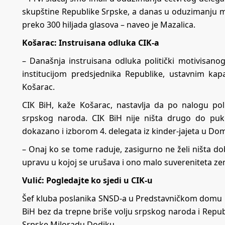
skupštine Republike Srpske, a danas u oduzimanju m
preko 300 hiljada glasova – naveo je Mazalica.
Košarac: Instruisana odluka CIK-a
– Današnja instruisana odluka politički motivisanog
institucijom predsjednika Republike, ustavnim ka
Košarac.
CIK BiH, kaže Košarac, nastavlja da po nalogu poli
srpskog naroda. CIK BiH nije ništa drugo do puk
dokazano i izborom 4. delegata iz kinder-jajeta u Do
– Onaj ko se tome raduje, zasigurno ne želi ništa dob
upravu u kojoj se urušava i ono malo suvereniteta ze
Vulić: Pogledajte ko sjedi u CIK-u
Šef kluba poslanika SNSD-a u Predstavničkom domu Pa
BiH bez da trepne briše volju srpskog naroda i Rep
Srpske Miloradu Dodiku.