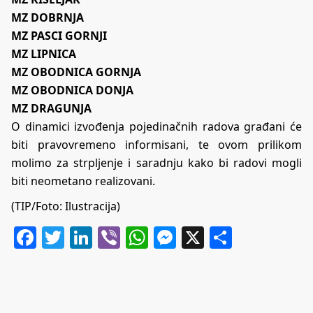
MZ DOBRNJA
MZ PASCI GORNJI
MZ LIPNICA
MZ OBODNICA GORNJA
MZ OBODNICA DONJA
MZ DRAGUNJA
O dinamici izvođenja pojedinačnih radova građani će
biti pravovremeno informisani, te ovom prilikom
molimo za strpljenje i saradnju kako bi radovi mogli
biti neometano realizovani.
(TIP/Foto: Ilustracija)
Facebook
Twitter
LinkedIn
Viber
WhatsApp
Messenger
X
Share