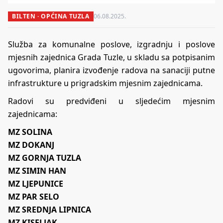
BILTEN · OPĆINA TUZLA
06.08.2025.
Služba za komunalne poslove, izgradnju i poslove
mjesnih zajednica Grada Tuzle, u skladu sa potpisanim
ugovorima, planira izvođenje radova na sanaciji putne
infrastrukture u prigradskim mjesnim zajednicama.
Radovi su predviđeni u sljedećim mjesnim
zajednicama:
MZ SOLINA
MZ DOKANJ
MZ GORNJA TUZLA
MZ SIMIN HAN
MZ LJEPUNICE
MZ PAR SELO
MZ SREDNJA LIPNICA
MZ KISELJAK