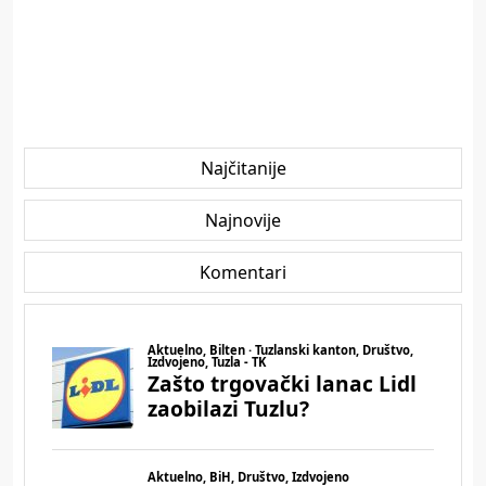
Najčitanije
Najnovije
Komentari