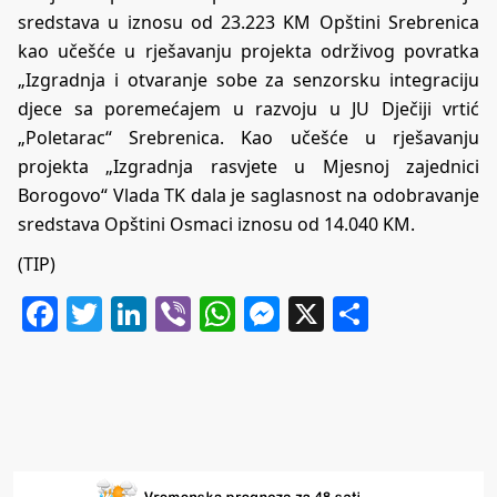
sredstava u iznosu od 23.223 KM Opštini Srebrenica
kao učešće u rješavanju projekta održivog povratka
„Izgradnja i otvaranje sobe za senzorsku integraciju
djece sa poremećajem u razvoju u JU Dječiji vrtić
„Poletarac“ Srebrenica. Kao učešće u rješavanju
projekta „Izgradnja rasvjete u Mjesnoj zajednici
Borogovo“ Vlada TK dala je saglasnost na odobravanje
sredstava Opštini Osmaci iznosu od 14.040 KM.
(TIP)
Facebook
Twitter
LinkedIn
Viber
WhatsApp
Messenger
X
Share