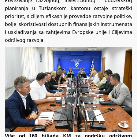
Povezivanje razvojnog, investicionog i budžetskog
planiranja u Tuzlanskom kantonu ostaje strateški
prioritet, s ciljem efikasnije provedbe razvojne politike,
bolje iskoristivosti dostupnih finansijskih instrumenata
i usklađivanja sa zahtjevima Evropske unije i Ciljevima
održivog razvoja.
Više od 160 hiljada KM za podršku održivom