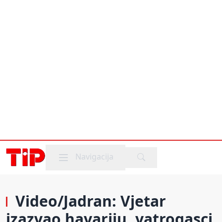
Mobile menu
Navigacija
Video/Jadran: Vjetar
izazvao havariju, vatrogasci