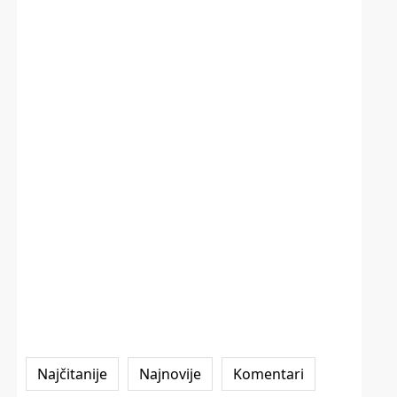
Najčitanije
Najnovije
Komentari