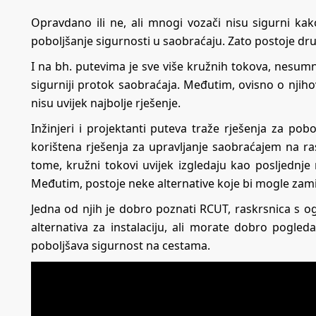
Opravdano ili ne, ali mnogi vozači nisu sigurni ka
poboljšanje sigurnosti u saobraćaju. Zato postoje drug
I na bh. putevima je sve više kružnih tokova, nesumnji
sigurniji protok saobraćaja. Međutim, ovisno o njihov
nisu uvijek najbolje rješenje.
Inžinjeri i projektanti puteva traže rješenja za po
korištena rješenja za upravljanje saobraćajem na ras
tome, kružni tokovi uvijek izgledaju kao posljednj
Međutim, postoje neke alternative koje bi mogle zami
Jedna od njih je dobro poznati RCUT, raskrsnica s og
alternativa za instalaciju, ali morate dobro pogleda
poboljšava sigurnost na cestama.