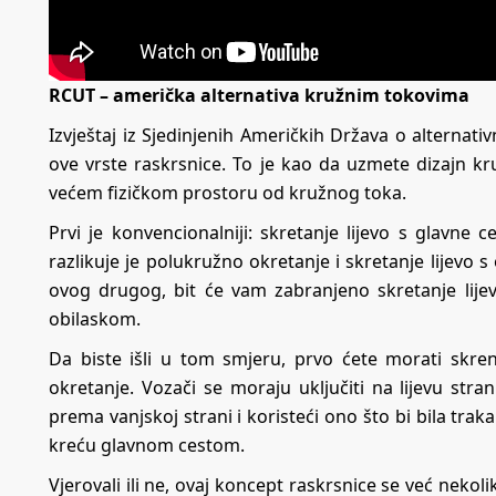
RCUT – američka alternativa kružnim tokovima
Izvještaj iz Sjedinjenih Američkih Država o alternat
ove vrste raskrsnice. To je kao da uzmete dizajn kr
većem fizičkom prostoru od kružnog toka.
Prvi je konvencionalniji: skretanje lijevo s glavne
razlikuje je polukružno okretanje i skretanje lijevo s
ovog drugog, bit će vam zabranjeno skretanje lije
obilaskom.
Da biste išli u tom smjeru, prvo ćete morati skre
okretanje. Vozači se moraju uključiti na lijevu stran
prema vanjskoj strani i koristeći ono što bi bila trak
kreću glavnom cestom.
Vjerovali ili ne, ovaj koncept raskrsnice se već nekoli