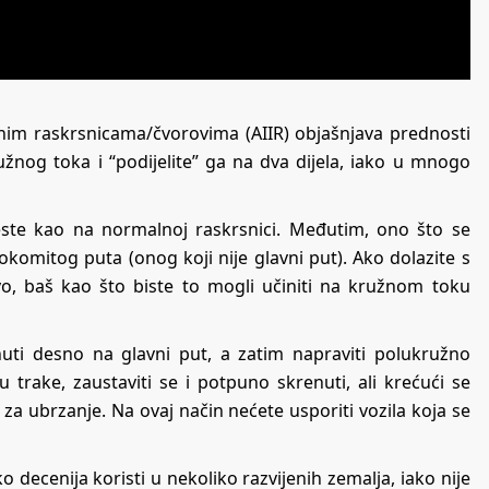
ivnim raskrsnicama/čvorovima (AIIR) objašnjava prednosti
užnog toka i “podijelite” ga na dva dijela, iako u mnogo
 ceste kao na normalnoj raskrsnici. Međutim, ono što se
 okomitog puta (onog koji nije glavni put). Ako dolazite s
vo, baš kao što biste to mogli učiniti na kružnom toku
nuti desno na glavni put, a zatim napraviti polukružno
u trake, zaustaviti se i potpuno skrenuti, ali krećući se
a za ubrzanje. Na ovaj način nećete usporiti vozila koja se
ko decenija koristi u nekoliko razvijenih zemalja, iako nije