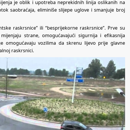
ijenja je oblik i upotreba neprekidnih linija oslikanih na
tok saobraćaja, eliminiše slijepe uglove i smanjuje broj
tske raskrsnice” ili “besprijekorne raskrsnice”. Prve su
ijenjaju strane, omogućavajući sigurnija i efikasnija
uge omogućavaju vozilima da skrenu lijevo prije glavne
alnoj raskrsnici.