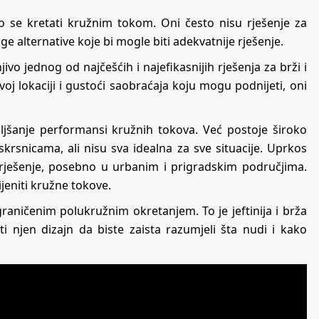
ko se kretati kružnim tokom. Oni često nisu rješenje za
e alternative koje bi mogle biti adekvatnije rješenje.
vo jednog od najčešćih i najefikasnijih rješenja za brži i
oj lokaciji i gustoći saobraćaja koju mogu podnijeti, oni
boljšanje performansi kružnih tokova. Već postoje široko
krsnicama, ali nisu sva idealna za sve situacije. Uprkos
e rješenje, posebno u urbanim i prigradskim područjima.
jeniti kružne tokove.
raničenim polukružnim okretanjem. To je jeftinija i brža
ti njen dizajn da biste zaista razumjeli šta nudi i kako