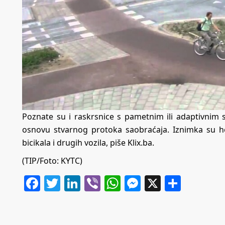
Poznate su i raskrsnice s pametnim ili adaptivnim 
osnovu stvarnog protoka saobraćaja. Iznimka su hol
bicikala i drugih vozila, piše
Klix.ba
.
(TIP/Foto: KYTC)
Facebook
Twitter
LinkedIn
Viber
WhatsApp
Messenger
X
Share