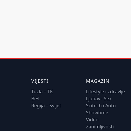
VIJESTI
MAGAZIN
Tuzla – TK
Lifestyle i zdravlje
BiH
Ljubav i Sex
Regija – Svijet
Scitech i Auto
Showtime
Video
Zanimljivosti