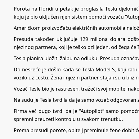
Porota na Floridi u petak je proglasila Teslu djel
koju je bio uključen njen sistem pomoći vozaču “Autopil
Američkom proizvođaču električnih automobila nalože
Presuda također uključuje 129 miliona dolara odšt
njezinog partnera, koji je teško ozlijeđen, od čega će 
Tesla planira uložiti žalbu na odluku. Presuda označa
Do nesreće je došlo kada se Tesla Model S, koji radi 
vozilo uz cestu. Žena i njezin partner stajali su u blizi
Vozač Tesle bio je rastresen, tražeći svoj mobitel nak
Na sudu je Tesla tvrdila da je samo vozač odgovoran 
Firma već dugo tvrdi da je “Autopilot” samo pomoćna
spremni preuzeti kontrolu u svakom trenutku.
Prema presudi porote, obitelj preminule žene dobit će