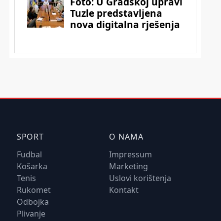
SPORT
O NAMA
Fudbal
Impressum
Košarka
Marketing
Tenis
Uslovi korištenja
Rukomet
Kontakt
Odbojka
Plivanje