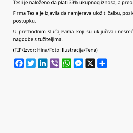
Tesli je naloženo da plati 33% ukupnog iznosa, a pre
Firma Tesla je izjavila da namjerava uložiti žalbu, p
postupku.
U prethodnim slučajevima koji su uključivali nesreće
nagodbe s tužiteljima.
(TIP/Izvor: Hina/Foto: Ilustracija/Fena)
Facebook
Twitter
LinkedIn
Viber
WhatsApp
Messenger
X
Share