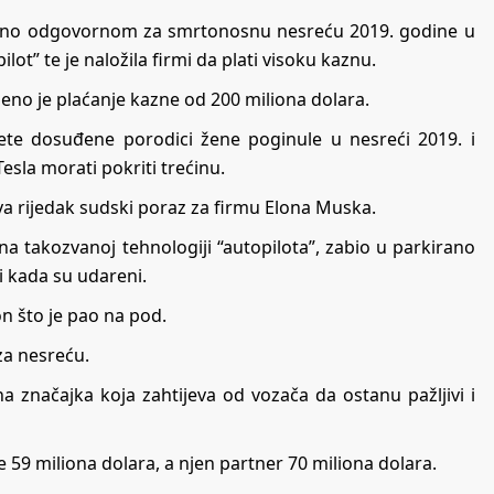
omično odgovornom za smrtonosnu nesreću 2019. godine u
ot” te je naložila firmi da plati visoku kaznu.
no je plaćanje kazne od 200 miliona dolara.
ete dosuđene porodici žene poginule u nesreći 2019. i
Tesla morati pokriti trećinu.
va rijedak sudski poraz za firmu Elona Muska.
na takozvanoj tehnologiji “autopilota”, zabio u parkirano
ni kada su udareni.
on što je pao na pod.
za nesreću.
 značajka koja zahtijeva od vozača da ostanu pažljivi i
 59 miliona dolara, a njen partner 70 miliona dolara.