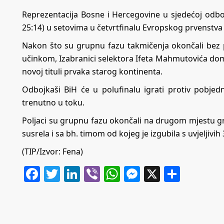
Reprezentacija Bosne i Hercegovine u sjedećoj odbojc
25:14) u setovima u četvrtfinalu Evropskog prvenst
Nakon što su grupnu fazu takmičenja okončali bez 
učinkom, Izabranici selektora Ifeta Mahmutovića do
novoj tituli prvaka starog kontinenta.
Odbojkaši BiH će u polufinalu igrati protiv pobjedn
trenutno u toku.
Poljaci su grupnu fazu okončali na drugom mjestu grup
susrela i sa bh. timom od kojeg je izgubila s uvjeljivih 
(TIP/Izvor: Fena)
Facebook
Twitter
LinkedIn
Viber
WhatsApp
Messenger
X
Share