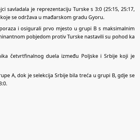
i savladala je reprezentaciju Turske s 3:0 (25:15, 25:17,
va koje se održava u mađarskom gradu Gyoru.
poraza i osigurali prvo mjesto u grupi B s maksimalnim
minantnom pobjedom protiv Turske nastavili su pohod ka
ika četvrtfinalnog duela između Poljske i Srbije koji je
e A, dok je selekcija Srbije bila treća u grupi B, gdje se
3:0.