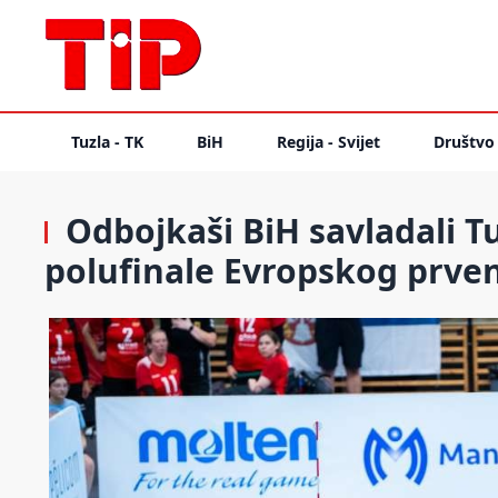
Tuzla - TK
BiH
Regija - Svijet
Društvo
Odbojkaši BiH savladali T
polufinale Evropskog prve