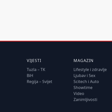
VIJESTI
MAGAZIN
Tuzla – TK
Lifestyle i zdravlje
BiH
Ljubav i Sex
Regija – Svijet
Scitech i Auto
Showtime
Video
Zanimljivosti