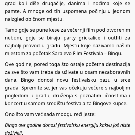
grad koji diše drugačije, danima i noćima koje se
pamte. A mnoge od tih uspomena počinju u jednom
naizgled običnom mjestu.
Tamo gdje se pune kese za večernji film pod otvorenim
nebom, gdje se biraju party grickalice i outfiti za
najbolji provod u gradu. Mjestu koje nazivamo našim
mjestom za početak Sarajevo Film Festivala – Bingu.
Ove godine, pored toga što ostaje početna destinacija
za sve što vam treba da uživate u osam nezaboravnih
dana, Bingo donosi novu festivalsku bazu u srce
grada. Spremite se, jer vas očekuju večere s najboljim
pogledom u gradu, druženja s poznatim ličnostima i
koncert u samom središtu festivala za Bingove kupce.
Ono što vam već sada moogu reći jeste:
Bingo ove godine donosi festivalsku energiju kakvu još niste
doživjeli
.