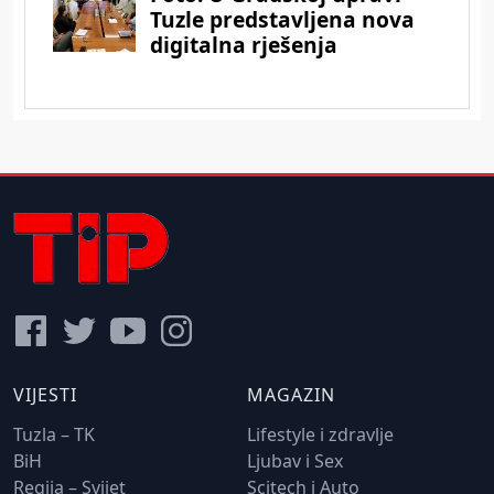
VIJESTI
MAGAZIN
Tuzla – TK
Lifestyle i zdravlje
BiH
Ljubav i Sex
Regija – Svijet
Scitech i Auto