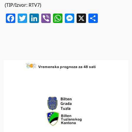
(TIP/Izvor: RTV7)
Facebook
Twitter
LinkedIn
Viber
WhatsApp
Messenger
X
Share