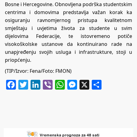
Bosne i Hercegovine. Obnovljena podrška studentskim
centrima i domovima predstavlja važan korak ka
osiguranju ravnomjernog pristupa kvalitetnom
smještaju i uvjetima života za studente u svim
dijelovima Federacije, te istovremeno potiče
visokoškolske ustanove da kontinuirano rade na
unapjređenju svojih usluga i infrastrukture, stoji u
priopćenju.
(TIP/Izvor: Fena/Foto: FMON)
Facebook
Twitter
LinkedIn
Viber
WhatsApp
Messenger
X
Share