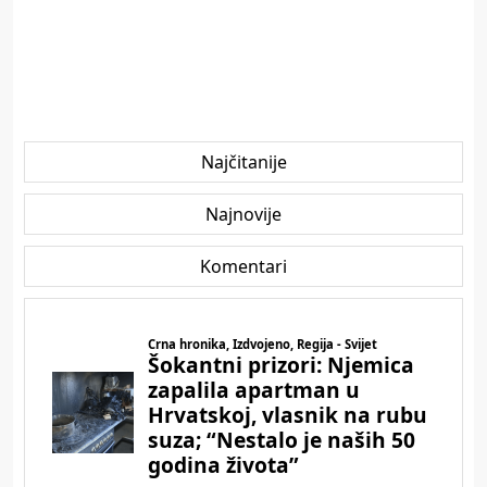
Najčitanije
Najnovije
Komentari