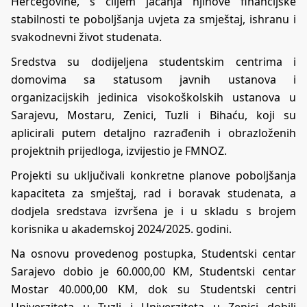
Hercegovine, s ciljem jačanja njihove financijske
stabilnosti te poboljšanja uvjeta za smještaj, ishranu i
svakodnevni život studenata.
Sredstva su dodijeljena studentskim centrima i
domovima sa statusom javnih ustanova i
organizacijskih jedinica visokoškolskih ustanova u
Sarajevu, Mostaru, Zenici, Tuzli i Bihaću, koji su
aplicirali putem detaljno razrađenih i obrazloženih
projektnih prijedloga, izvijestio je FMNOZ.
Projekti su uključivali konkretne planove poboljšanja
kapaciteta za smještaj, rad i boravak studenata, a
dodjela sredstava izvršena je i u skladu s brojem
korisnika u akademskoj 2024/2025. godini.
Na osnovu provedenog postupka, Studentski centar
Sarajevo dobio je 60.000,00 KM, Studentski centar
Mostar 40.000,00 KM, dok su Studentski centri
Univerziteta u Tuzli i Univerziteta u Zenici dobili