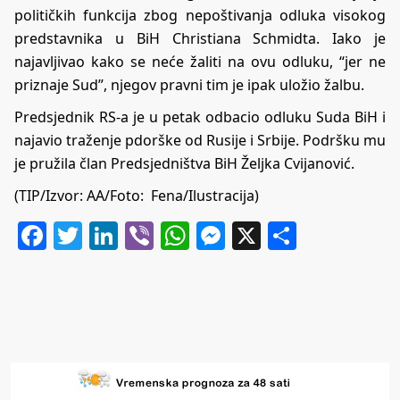
političkih funkcija zbog nepoštivanja odluka visokog
predstavnika u BiH Christiana Schmidta. Iako je
najavljivao kako se neće žaliti na ovu odluku, “jer ne
priznaje Sud”, njegov pravni tim je ipak uložio žalbu.
Predsjednik RS-a je u petak odbacio odluku Suda BiH i
najavio traženje pdorške od Rusije i Srbije. Podršku mu
je pružila član Predsjedništva BiH Željka Cvijanović.
(TIP/Izvor: AA/Foto: Fena/Ilustracija)
Facebook
Twitter
LinkedIn
Viber
WhatsApp
Messenger
X
Share