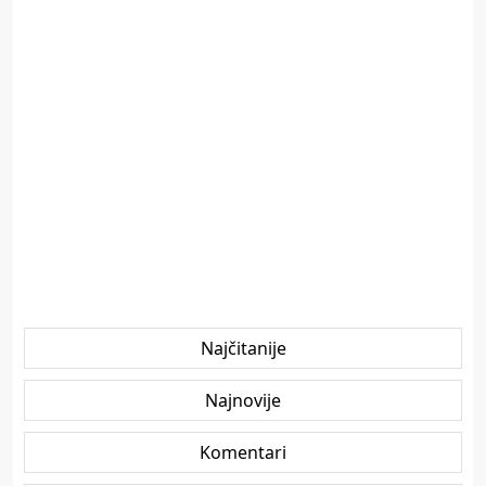
Najčitanije
Najnovije
Komentari