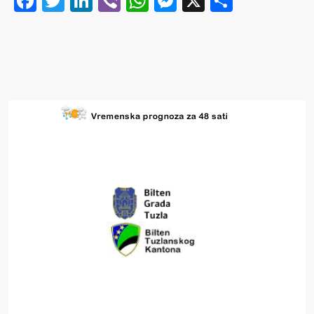
Facebook
Twitter
LinkedIn
Viber
WhatsApp
Messenger
X
Share