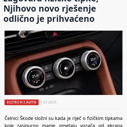
Njihovo novo rješenje
odlično je prihvaćeno
SCITECH I AUTO
31.07.2025.
Čelnici Škode složni su kada je riječ o fizičkim tipkama
koje zasigurno manje ometaju vozača od ekrana