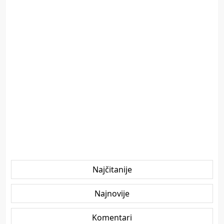
Najčitanije
Najnovije
Komentari