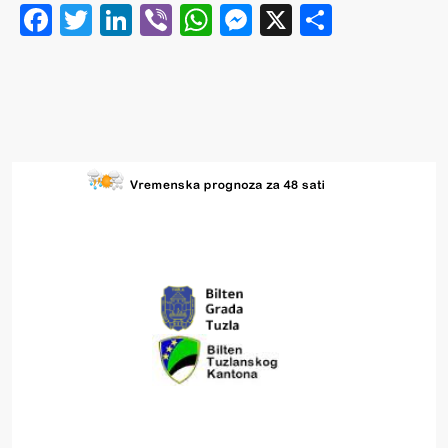
Facebook
Twitter
LinkedIn
Viber
WhatsApp
Messenger
X
Share