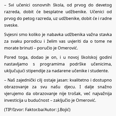
– Svi učenici osnovnih škola, od prvog do devetog
razreda, dobit će besplatne udžbenike. Učenici od
prvog do petog razreda, uz udžbenike, dobit će i radne
sveske.
Svjesni smo koliko je nabavka udžbenika važna stavka
za svaku porodicu i želim vas uvjeriti da o tome ne
morate brinuti – poručio je Omerović.
Pored toga, dodao je on, i u novoj školskoj godini
nastavljamo s programima podrške učenicima,
uključujući stipendije za nadarene učenike i studente.
– Naš zajednički cilj ostaje jasan: kvalitetno i dostupno
obrazovanje za svu našu djecu. I dalje snažno
vjerujemo da obrazovanje nije trošak, već najvažnija
investicija u budućnost – zaključio je Omerović.
(TIP/Izvor:
Faktor.ba
/Autor: J.Bojić)