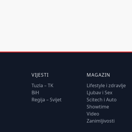
VIJESTI
MAGAZIN
Tuzla – TK
Lifestyle i zdravlje
BiH
Ljubav i Sex
Regija – Svijet
Scitech i Auto
Showtime
Video
Zanimljivosti