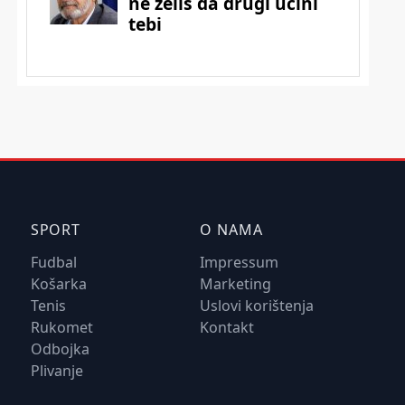
SPORT
O NAMA
Fudbal
Impressum
Košarka
Marketing
Tenis
Uslovi korištenja
Rukomet
Kontakt
Odbojka
Plivanje