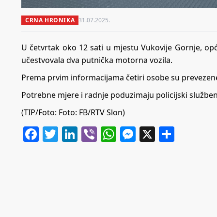
CRNA HRONIKA
31.07.2025.
U četvrtak oko 12 sati u mjestu Vukovije Gornje, opć
učestvovala dva putnička motorna vozila.
Prema prvim informacijama četiri osobe su prevezene
Potrebne mjere i radnje poduzimaju policijski službeni
(TIP/Foto: Foto: FB/RTV Slon)
Facebook
Twitter
LinkedIn
Viber
WhatsApp
Messenger
X
Share