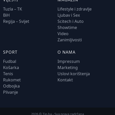
Tuzla – TK
Lifestyle i zdravlje
BiH
Ljubav i Sex
Regija – Svijet
Scitech i Auto
Showtime
Video
Zanimljivosti
SPORT
O NAMA
Fudbal
Impressum
Košarka
Marketing
Tenis
Uslovi korištenja
Rukomet
Kontakt
Odbojka
Plivanje
2026 © Tip.ba - Sva prava zadržana