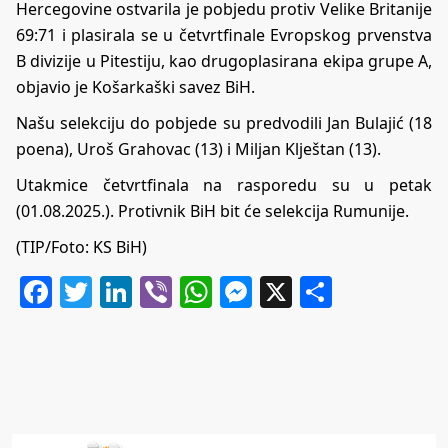
Hercegovine ostvarila je pobjedu protiv Velike Britanije
69:71 i plasirala se u četvrtfinale Evropskog prvenstva
B divizije u Pitestiju, kao drugoplasirana ekipa grupe A,
objavio je Košarkaški savez BiH.
Našu selekciju do pobjede su predvodili Jan Bulajić (18
poena), Uroš Grahovac (13) i Miljan Klještan (13).
Utakmice četvrtfinala na rasporedu su u petak
(01.08.2025.). Protivnik BiH bit će selekcija Rumunije.
(TIP/Foto: KS BiH)
Facebook
Twitter
LinkedIn
Viber
WhatsApp
Messenger
X
Share