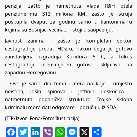
penzija, zašto je nametnuta Vlada FBiH otela
penzionerima 312 miliona KM, zašto je struja
poskupila dvaput za godinu samo u kantonima u
kojima su Bošnjaci većina… – stoji u saopćenju.
Javnost zanima i zašto je kompletan sektor
cestogradnje predat HDZ-u, nakon čega je gotovo
zaustavljena izgradnja Koridora 5 C, a fokus
cestogradnje preusmjeren gotovo isključivo na
zapadnu Hercegovinu…
– Ovo je samo dio tema i afera na koje – umjesto
neistina, loših spinova i jeftinih doskočica –
natmetnuta podanička struktura Trojke sklona
kriminalu mora dati odgovore – poručuju iz SDA.
(TIP/Izvor: Fena/Foto: Ilustracija)
Facebook
Twitter
LinkedIn
Viber
WhatsApp
Messenger
X
Share