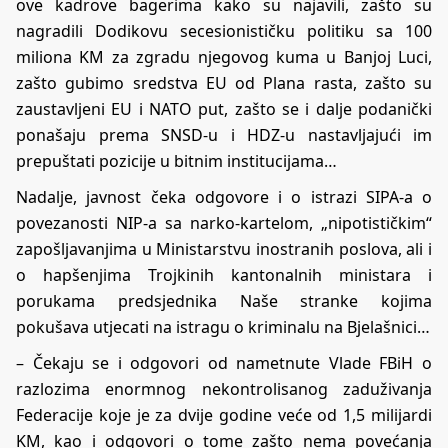
ove kadrove bagerima kako su najavili, zašto su
nagradili Dodikovu secesionističku politiku sa 100
miliona KM za zgradu njegovog kuma u Banjoj Luci,
zašto gubimo sredstva EU od Plana rasta, zašto su
zaustavljeni EU i NATO put, zašto se i dalje podanički
ponašaju prema SNSD-u i HDZ-u nastavljajući im
prepuštati pozicije u bitnim institucijama…
Nadalje, javnost čeka odgovore i o istrazi SIPA-a o
povezanosti NIP-a sa narko-kartelom, „nipotističkim“
zapošljavanjima u Ministarstvu inostranih poslova, ali i
o hapšenjima Trojkinih kantonalnih ministara i
porukama predsjednika Naše stranke kojima
pokušava utjecati na istragu o kriminalu na Bjelašnici…
– Čekaju se i odgovori od nametnute Vlade FBiH o
razlozima enormnog nekontrolisanog zaduživanja
Federacije koje je za dvije godine veće od 1,5 milijardi
KM, kao i odgovori o tome zašto nema povećanja