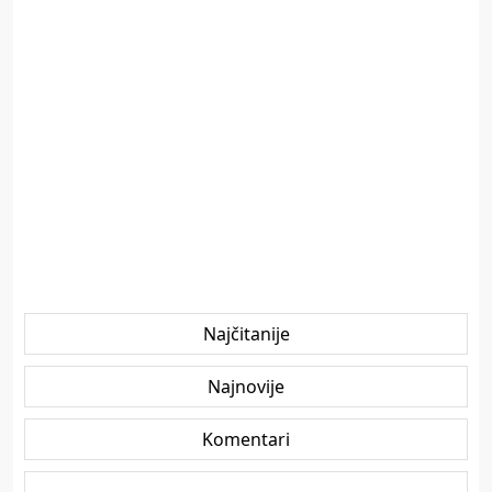
Najčitanije
Najnovije
Komentari