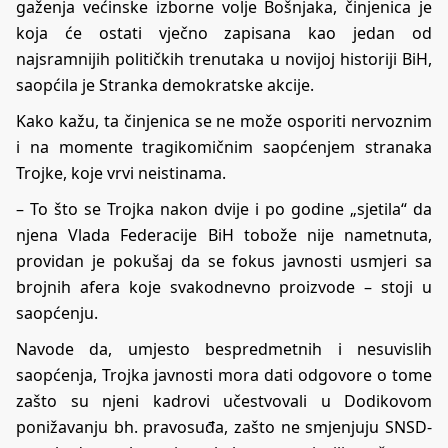
gaženja većinske izborne volje Bošnjaka, činjenica je
koja će ostati vječno zapisana kao jedan od
najsramnijih političkih trenutaka u novijoj historiji BiH,
saopćila je Stranka demokratske akcije.
Kako kažu, ta činjenica se ne može osporiti nervoznim
i na momente tragikomičnim saopćenjem stranaka
Trojke, koje vrvi neistinama.
– To što se Trojka nakon dvije i po godine „sjetila“ da
njena Vlada Federacije BiH tobože nije nametnuta,
providan je pokušaj da se fokus javnosti usmjeri sa
brojnih afera koje svakodnevno proizvode – stoji u
saopćenju.
Navode da, umjesto bespredmetnih i nesuvislih
saopćenja, Trojka javnosti mora dati odgovore o tome
zašto su njeni kadrovi učestvovali u Dodikovom
ponižavanju bh. pravosuđa, zašto ne smjenjuju SNSD-