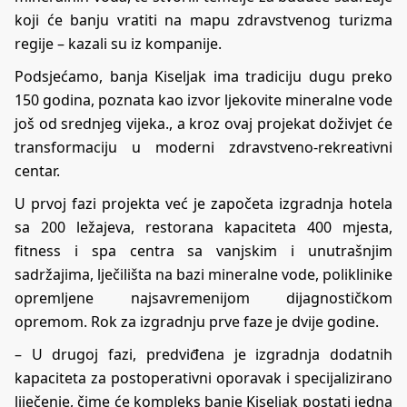
koji će banju vratiti na mapu zdravstvenog turizma
regije – kazali su iz kompanije.
Podsjećamo, banja Kiseljak ima tradiciju dugu preko
150 godina, poznata kao izvor ljekovite mineralne vode
još od srednjeg vijeka., a kroz ovaj projekat doživjet će
transformaciju u moderni zdravstveno-rekreativni
centar.
U prvoj fazi projekta već je započeta izgradnja hotela
sa 200 ležajeva, restorana kapaciteta 400 mjesta,
fitness i spa centra sa vanjskim i unutrašnjim
sadržajima, lječilišta na bazi mineralne vode, poliklinike
opremljene najsavremenijom dijagnostičkom
opremom. Rok za izgradnju prve faze je dvije godine.
– U drugoj fazi, predviđena je izgradnja dodatnih
kapaciteta za postoperativni oporavak i specijalizirano
liječenje, čime će kompleks banje Kiseljak postati jedna