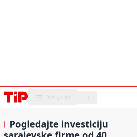
Mobile menu
Navigacija
Pogledajte investiciju
sarajevske firme od 40