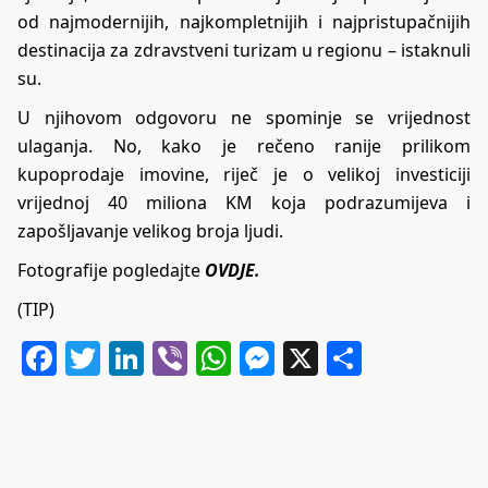
od najmodernijih, najkompletnijih i najpristupačnijih
destinacija za zdravstveni turizam u regionu – istaknuli
su.
U njihovom odgovoru ne spominje se vrijednost
ulaganja. No, kako je rečeno ranije prilikom
kupoprodaje imovine, riječ je o velikoj investiciji
vrijednoj 40 miliona KM koja podrazumijeva i
zapošljavanje velikog broja ljudi.
Fotografije pogledajte
OVDJE.
(TIP)
Facebook
Twitter
LinkedIn
Viber
WhatsApp
Messenger
X
Share