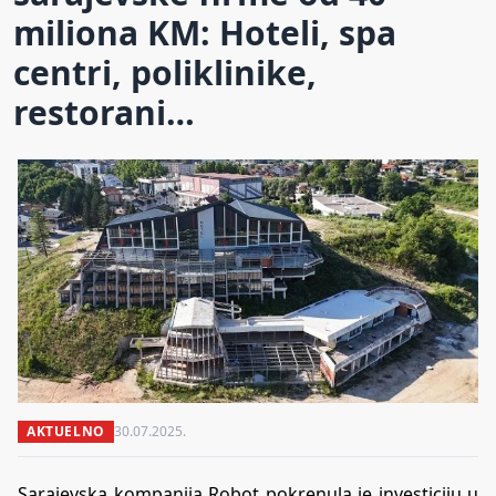
miliona KM: Hoteli, spa
centri, poliklinike,
restorani…
AKTUELNO
30.07.2025.
Sarajevska kompanija Robot pokrenula je investiciju u