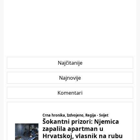
Najčitanije
Najnovije
Komentari