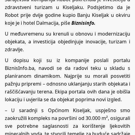
zdravstveni turizam u Kiseljaku. Podsjetimo da je
Robot prije dvije godine kupio Banju Kiseljak u okviru
koje je i hotel Dalmacija, piše
Biznisinfo.
U međuvremenu su krenuli u obnovu i modernizaciju
objekata, a investicija objedinjuje inovacije, turizam i
zdravlje.
U dopisu koji su iz kompanije poslali portalu
BiznisInfo.ba, navodi se da radovi teku u skladu s
planiranom dinamikom. Najprije su morali posvetiti
pažnju pripremi – odnosno uklanjanju starih objekata i
raščišćavanju terena. Ekipa portala ovih dana je obišla
lokaciju i uvjerila se da objekat poprima novi izgled.
– U saradnji s Općinom Kiseljak, uspješno smo
zaokružili kompleks na površini od 30.000 m², osigurali
sve potrebne saglasnosti za korištenje ljekovitih
mineralnih voda, te stvorili temelje za buduće sadržaje