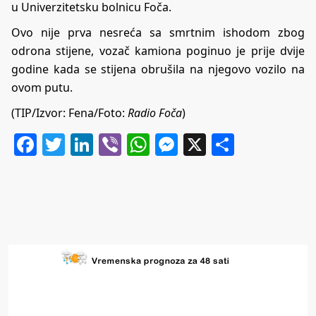
u Univerzitetsku bolnicu Foča.
Ovo nije prva nesreća sa smrtnim ishodom zbog
odrona stijene, vozač kamiona poginuo je prije dvije
godine kada se stijena obrušila na njegovo vozilo na
ovom putu.
(TIP/Izvor: Fena/Foto:
Radio Foča
)
Facebook
Twitter
LinkedIn
Viber
WhatsApp
Messenger
X
Share