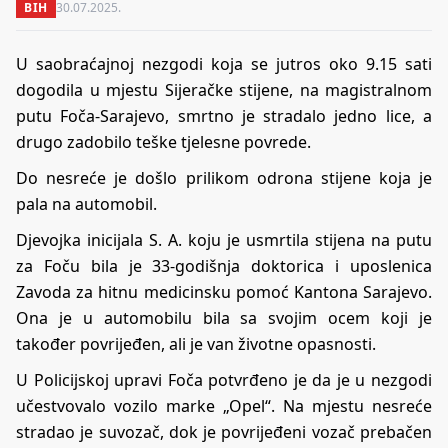
BIH
30.07.2025.
U saobraćajnoj nezgodi koja se jutros oko 9.15 sati
dogodila u mjestu Sijeračke stijene, na magistralnom
putu Foča-Sarajevo, smrtno je stradalo jedno lice, a
drugo zadobilo teške tjelesne povrede.
Do nesreće je došlo prilikom odrona stijene koja je
pala na automobil.
Djevojka inicijala S. A. koju je usmrtila stijena na putu
za Foču bila je 33-godišnja doktorica i uposlenica
Zavoda za hitnu medicinsku pomoć Kantona Sarajevo.
Ona je u automobilu bila sa svojim ocem koji je
također povrijeđen, ali je van životne opasnosti.
U Policijskoj upravi Foča potvrđeno je da je u nezgodi
učestvovalo vozilo marke „Opel“. Na mjestu nesreće
stradao je suvozač, dok je povrijeđeni vozač prebačen