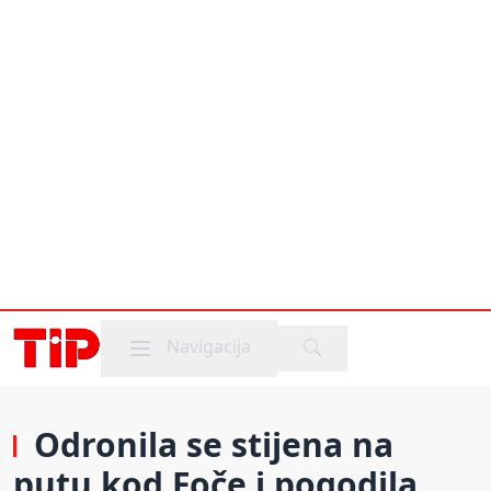
Mobile menu
Navigacija
Odronila se stijena na
putu kod Foče i pogodila