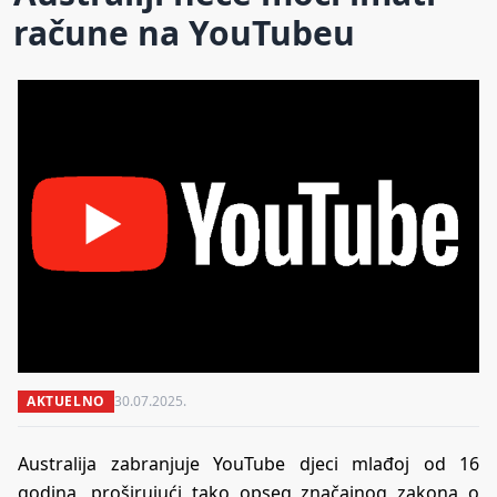
račune na YouTubeu
AKTUELNO
30.07.2025.
Australija zabranjuje YouTube djeci mlađoj od 16
godina, proširujući tako opseg značajnog zakona o