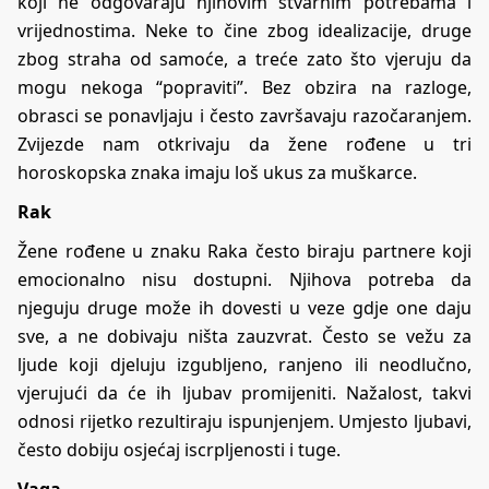
koji ne odgovaraju njihovim stvarnim potrebama i
vrijednostima. Neke to čine zbog idealizacije, druge
zbog straha od samoće, a treće zato što vjeruju da
mogu nekoga “popraviti”. Bez obzira na razloge,
obrasci se ponavljaju i često završavaju razočaranjem.
Zvijezde nam otkrivaju da žene rođene u tri
horoskopska znaka imaju loš ukus za muškarce.
Rak
Žene rođene u znaku Raka često biraju partnere koji
emocionalno nisu dostupni. Njihova potreba da
njeguju druge može ih dovesti u veze gdje one daju
sve, a ne dobivaju ništa zauzvrat. Često se vežu za
ljude koji djeluju izgubljeno, ranjeno ili neodlučno,
vjerujući da će ih ljubav promijeniti. Nažalost, takvi
odnosi rijetko rezultiraju ispunjenjem. Umjesto ljubavi,
često dobiju osjećaj iscrpljenosti i tuge.