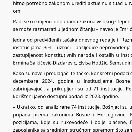
hitno potrebno zakonom urediti aktuelnu situaciju r
om.
Radi se o izmjeni i dopunama zakona visokog stepena 
se može razmatrati u jednom čitanju – naveo je Emrić
Jedna od predviđenih tačaka dnevnog reda je i “Razm
institucijama BiH – uzroci i posljedice neprovođenj
zastupljenost konstitutivnih naroda i ostalih u insti
Ermina Salkičević-Dizdarević, Elvisa Hodžić, Šemsudi
Kako su naveli predlagači te tačke, konkretni podaci o
decembara 2024. godine u institucijama Bosne 
zabrinjavajući, a prikupljeni su od 71 institucije. P
korišteni javno dostupni podaci iz 2023. godine.
– Ukratko, od analizirane 74 institucije, Bošnjaci su 
pripada prema zakonima Bosne i Hercegovine. Po
pozicijama, koje su rukovodeće i bolje plaćene, 
zaposlenika sa srednjom stručnom spremom što zamag