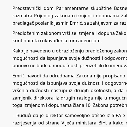
Predstavnički dom Parlamentarne skupštine Bosne 
razmatra Prijedlog zakona o izmjeni i dopunama Zakona
predlagač poslanik Jasmin Emrić, sa zahtjevom za r
Predloženim zakonom vrši se izmjena i dopuna Zakona 
kontinuiteta rukovođenja tom agencijom.
Kako je navedeno u obrazloženju predloženog zakona,
mogućnosti da ispunjava svoje dužnosti i odgovornos
ponovo ne bude u mogućnosti preuzeti ili do imenov
Emrić navodi da odredbama Zakona nije propisano r
mogućnosti da ispunjava svoje dužnosti i odgovornos
vršenja dužnosti nastupi iz drugih okolnosti, a da
zamjenik direktora iz drugih razloga nije u mogućno
toga izmjenom i dopunama člana 10. Zakona potrebno
– Budući da je direktor samovoljno otišao iz SIPA-e 
razrješenja od strane Vijeća ministara BiH, a kako