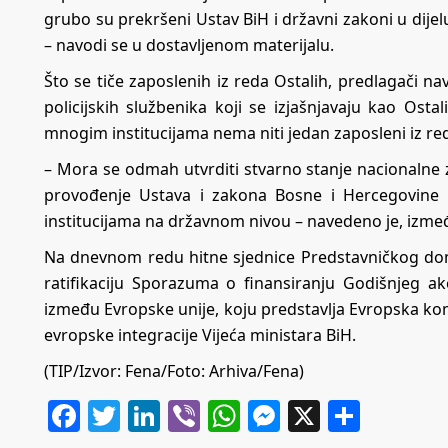
grubo su prekršeni Ustav BiH i državni zakoni u dijelu
– navodi se u dostavljenom materijalu.
Što se tiče zaposlenih iz reda Ostalih, predlagači n
policijskih službenika koji se izjašnjavaju kao Ost
mnogim institucijama nema niti jedan zaposleni iz red
– Mora se odmah utvrditi stvarno stanje nacionalne za
provođenje Ustava i zakona Bosne i Hercegovine p
institucijama na državnom nivou – navedeno je, izme
Na dnevnom redu hitne sjednice Predstavničkog dom
ratifikaciju Sporazuma o finansiranju Godišnjeg 
između Evropske unije, koju predstavlja Evropska komi
evropske integracije Vijeća ministara BiH.
(TIP/Izvor: Fena/Foto: Arhiva/Fena)
Facebook
Twitter
LinkedIn
Viber
WhatsApp
Messenger
X
Share