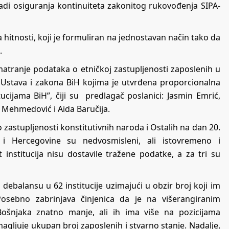
adi osiguranja kontinuiteta zakonitog rukovođenja SIPA-
hitnosti, koji je formuliran na jednostavan način tako da
.
atranje podataka o etničkoj zastupljenosti zaposlenih u
a Ustava i zakona BiH kojima je utvrđena proporcionalna
tucijama BiH”, čiji su predlagač poslanici: Jasmin Emrić,
n Mehmedović i Aida Baručija.
 zastupljenosti konstitutivnih naroda i Ostalih na dan 20.
i Hercegovine su nedvosmisleni, ali istovremeno i
et institucija nisu dostavile tražene podatke, a za tri su
u debalansu u 62 institucije uzimajući u obzir broj koji im
sebno zabrinjava činjenica da je na višerangiranim
Bošnjaka znatno manje, ali ih ima više na pozicijama
ljuje ukupan broj zaposlenih i stvarno stanje. Nadalje,