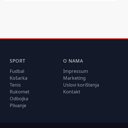
SPORT
O NAMA
Fudbal
Impressum
Košarka
Marketing
Tenis
Uslovi korištenja
Rukomet
Kontakt
Odbojka
Plivanje