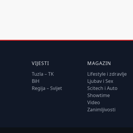
VIJESTI
MAGAZIN
Tuzla – TK
Lifestyle i zdravlje
BiH
Ljubav i Sex
Regija – Svijet
Scitech i Auto
Showtime
Video
Zanimljivosti