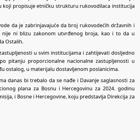
 koji propisuje etničku strukturu rukovodilaca institucija
avode da je zabrinjavajuće da broj rukovodećih državnih i
ali nije ni blizu zakonom utvrđenog broja, kao i to da u
a Ostalih.
stupljenosti u svim institucijama i zahtijevati dosljedno
o pitanju proporcionalne nacionalne zastupljenosti u
đu ostalog, u materijalu dostavljenom poslanicima.
a danas bi trebalo da se nađe i Davanje saglasnosti za
akcionog plana za Bosnu i Hercegovinu za 2024. godinu
sija, i Bosne i Hercegovine, koju predstavlja Direkcija za