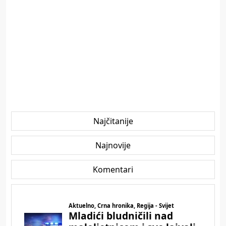
Najčitanije
Najnovije
Komentari