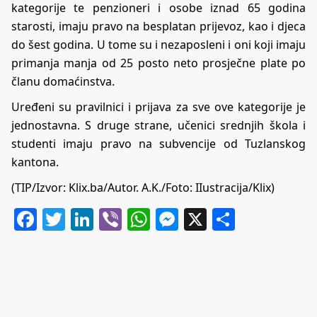
kategorije te penzioneri i osobe iznad 65 godina
starosti, imaju pravo na besplatan prijevoz, kao i djeca
do šest godina. U tome su i nezaposleni i oni koji imaju
primanja manja od 25 posto neto prosječne plate po
članu domaćinstva.
Uređeni su pravilnici i prijava za sve ove kategorije je
jednostavna. S druge strane, učenici srednjih škola i
studenti imaju pravo na subvencije od Tuzlanskog
kantona.
(TIP/Izvor:
Klix.ba
/Autor. A.K./Foto: IIustracija/Klix)
Facebook
Twitter
LinkedIn
Viber
WhatsApp
Messenger
X
Share