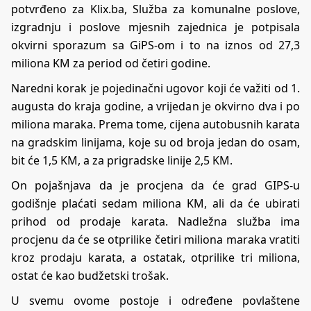
potvrđeno za Klix.ba, Služba za komunalne poslove,
izgradnju i poslove mjesnih zajednica je potpisala
okvirni sporazum sa GiPS-om i to na iznos od 27,3
miliona KM za period od četiri godine.
Naredni korak je pojedinačni ugovor koji će važiti od 1.
augusta do kraja godine, a vrijedan je okvirno dva i po
miliona maraka. Prema tome, cijena autobusnih karata
na gradskim linijama, koje su od broja jedan do osam,
bit će 1,5 KM, a za prigradske linije 2,5 KM.
On pojašnjava da je procjena da će grad GIPS-u
godišnje plaćati sedam miliona KM, ali da će ubirati
prihod od prodaje karata. Nadležna služba ima
procjenu da će se otprilike četiri miliona maraka vratiti
kroz prodaju karata, a ostatak, otprilike tri miliona,
ostat će kao budžetski trošak.
U svemu ovome postoje i određene povlaštene