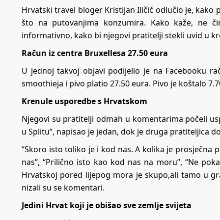
Hrvatski travel bloger Kristijan Iličić odlučio je, ka
što na putovanjima konzumira. Kako kaže, ne 
informativno, kako bi njegovi pratitelji stekli uvid u 
Račun iz centra Bruxellesa 27.50 eura
U jednoj takvoj objavi podijelio je na Facebooku rač
smoothieja i pivo platio 27.50 eura. Pivo je koštalo 7.
Krenule usporedbe s Hrvatskom
Njegovi su pratitelji odmah u komentarima počeli uspor
u Splitu”, napisao je jedan, dok je druga pratiteljica 
“Skoro isto toliko je i kod nas. A kolika je prosječna p
nas”, “Prilično isto kao kod nas na moru”, “Ne pokazu
Hrvatskoj pored lijepog mora je skupo,ali tamo u gradu
nizali su se komentari.
Jedini Hrvat koji je obišao sve zemlje svijeta