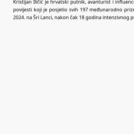
Kristijan Iličić je hrvatski putnik, avanturist i influe
povijesti koji je posjetio svih 197 međunarodno prizn
2024. na Šri Lanci, nakon čak 18 godina intenzivnog pu