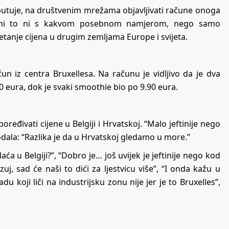
ko putuje, na društvenim mrežama objavljivati račune onoga
čini to ni s kakvom posebnom namjerom, nego samo
kretanje cijena u drugim zemljama Europe i svijeta.
un iz centra Bruxellesa. Na računu je vidljivo da je dva
70 eura, dok je svaki smoothie bio po 9.90 eura.
eđivati cijene u Belgiji i Hrvatskoj. “Malo jeftinije nego
dodala: “Razlika je da u Hrvatskoj gledamo u more.”
laća u Belgiji?”, “Dobro je… još uvijek je jeftinije nego kod
j, sad će naši to dići za ljestvicu više”, “I onda kažu u
 koji liči na industrijsku zonu nije jer je to Bruxelles”,