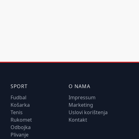
SPORT
O NAMA
Fudbal
Impressum
Košarka
Marketing
Tenis
Uslovi korištenja
Rukomet
Kontakt
Odbojka
Plivanje