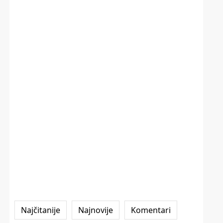
Najčitanije
Najnovije
Komentari