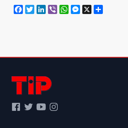
Facebook
Twitter
LinkedIn
Viber
WhatsApp
Messenger
X
Share