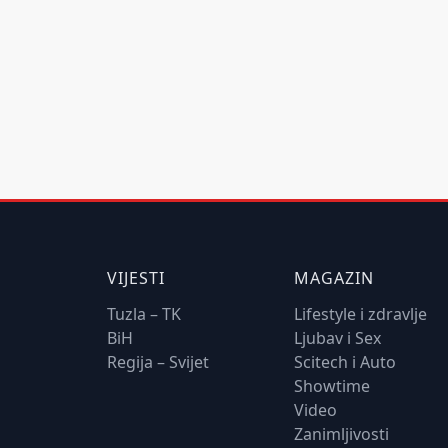
VIJESTI
MAGAZIN
Tuzla – TK
Lifestyle i zdravlje
BiH
Ljubav i Sex
Regija – Svijet
Scitech i Auto
Showtime
Video
Zanimljivosti