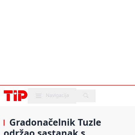
Mobile menu
Navigacija
Gradonačelnik Tuzle
održao sastanak s