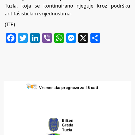
Tuzla, koja se kontinuirano njeguje kroz podršku
antifašističkim vrijednostima.
(TIP)
Facebook
Twitter
LinkedIn
Viber
WhatsApp
Messenger
X
Share