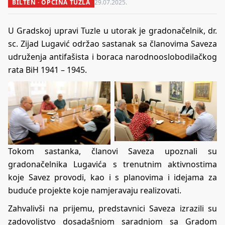
BILTEN · OPĆINA TUZLA
29.07.2025.
U Gradskoj upravi Tuzle u utorak je gradonačelnik, dr.
sc. Zijad Lugavić održao sastanak sa članovima Saveza
udruženja antifašista i boraca narodnooslobodilačkog
rata BiH 1941 – 1945.
Tokom sastanka, članovi Saveza upoznali su
gradonačelnika Lugavića s trenutnim aktivnostima
koje Savez provodi, kao i s planovima i idejama za
buduće projekte koje namjeravaju realizovati.
Zahvalivši na prijemu, predstavnici Saveza izrazili su
zadovoljstvo dosadašnjom saradnjom sa Gradom