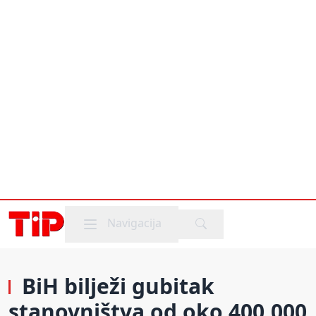
Mobile menu
Navigacija
BiH bilježi gubitak
stanovništva od oko 400.000