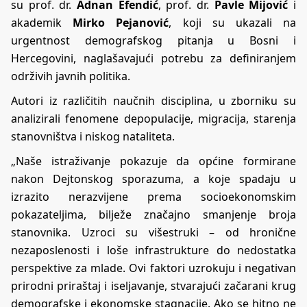
su prof. dr.
Adnan Efendić
, prof. dr.
Pavle Mijović
i
akademik
Mirko Pejanović
, koji su ukazali na
urgentnost demografskog pitanja u Bosni i
Hercegovini, naglašavajući potrebu za definiranjem
održivih javnih politika.
Autori iz različitih naučnih disciplina, u zborniku su
analizirali fenomene depopulacije, migracija, starenja
stanovništva i niskog nataliteta.
„Naše istraživanje pokazuje da općine formirane
nakon Dejtonskog sporazuma, a koje spadaju u
izrazito nerazvijene prema socioekonomskim
pokazateljima, bilježe značajno smanjenje broja
stanovnika. Uzroci su višestruki – od hronične
nezaposlenosti i loše infrastrukture do nedostatka
perspektive za mlade. Ovi faktori uzrokuju i negativan
prirodni priraštaj i iseljavanje, stvarajući začarani krug
demografske i ekonomske stagnacije. Ako se hitno ne