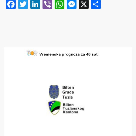
Facebook
Twitter
LinkedIn
Viber
WhatsApp
Messenger
X
Share