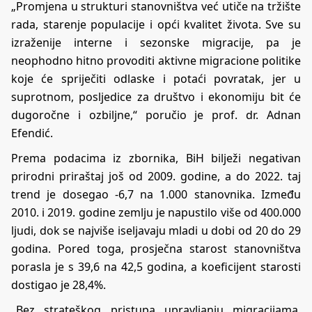
„Promjena u strukturi stanovništva već utiče na tržište
rada, starenje populacije i opći kvalitet života. Sve su
izraženije interne i sezonske migracije, pa je
neophodno hitno provoditi aktivne migracione politike
koje će spriječiti odlaske i potaći povratak, jer u
suprotnom, posljedice za društvo i ekonomiju bit će
dugoročne i ozbiljne,“ poručio je prof. dr. Adnan
Efendić.
Prema podacima iz zbornika, BiH bilježi negativan
prirodni priraštaj još od 2009. godine, a do 2022. taj
trend je dosegao -6,7 na 1.000 stanovnika. Između
2010. i 2019. godine zemlju je napustilo više od 400.000
ljudi, dok se najviše iseljavaju mladi u dobi od 20 do 29
godina. Pored toga, prosječna starost stanovništva
porasla je s 39,6 na 42,5 godina, a koeficijent starosti
dostigao je 28,4%.
„Bez strateškog pristupa upravljanju migracijama,