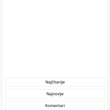
Najčitanije
Najnovije
Komentari