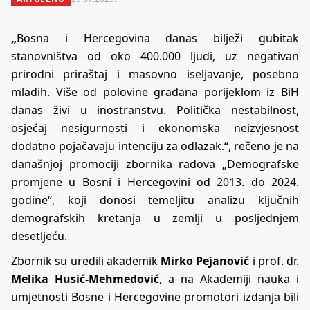
„
Bosna i Hercegovina danas bilježi gubitak
stanovništva od oko 400.000 ljudi, uz negativan
prirodni priraštaj i masovno iseljavanje, posebno
mladih. Više od polovine građana porijeklom iz BiH
danas živi u inostranstvu. Politička nestabilnost,
osjećaj nesigurnosti i ekonomska neizvjesnost
dodatno pojačavaju intenciju za odlazak.“, rečeno je na
današnjoj promociji zbornika radova „Demografske
promjene u Bosni i Hercegovini od 2013. do 2024.
godine“, koji donosi temeljitu analizu ključnih
demografskih kretanja u zemlji u posljednjem
desetljeću.
Zbornik su uredili akademik
Mirko Pejanović
i prof. dr.
Melika Husić-Mehmedović
, a na Akademiji nauka i
umjetnosti Bosne i Hercegovine promotori izdanja bili