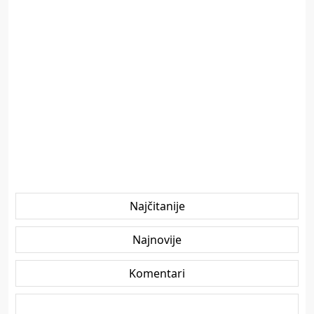
Najčitanije
Najnovije
Komentari