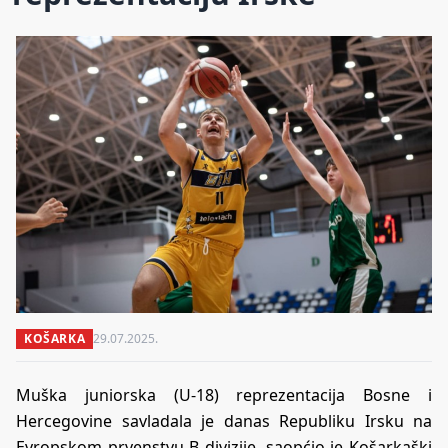
KOŠARKA
29.07.2025.
Muška juniorska (U-18) reprezentacija Bosne i
Hercegovine savladala je danas Republiku Irsku na
Evropskom prvenstvu B divizije, saopćio je Košarkaški