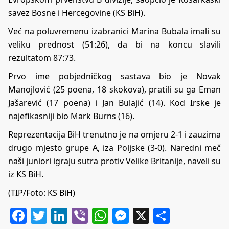
savez Bosne i Hercegovine (KS BiH).
Već na poluvremenu izabranici Marina Bubala imali su
veliku prednost (51:26), da bi na koncu slavili
rezultatom 87:73.
Prvo ime pobjedničkog sastava bio je Novak
Manojlović (25 poena, 18 skokova), pratili su ga Eman
Jašarević (17 poena) i Jan Bulajić (14). Kod Irske je
najefikasniji bio Mark Burns (16).
Reprezentacija BiH trenutno je na omjeru 2-1 i zauzima
drugo mjesto grupe A, iza Poljske (3-0). Naredni meč
naši juniori igraju sutra protiv Velike Britanije, naveli su
iz KS BiH.
(TIP/Foto: KS BiH)
Facebook
Twitter
LinkedIn
Viber
WhatsApp
Messenger
X
Share