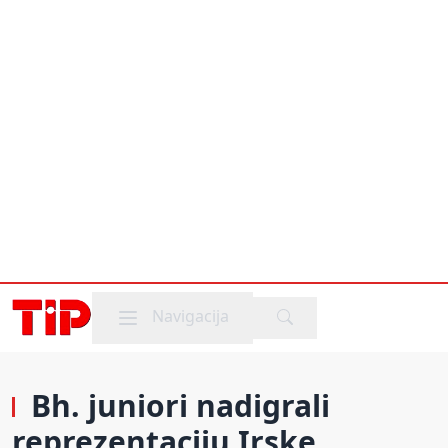
Mobile menu
Navigacija
Bh. juniori nadigrali
reprezentaciju Irske