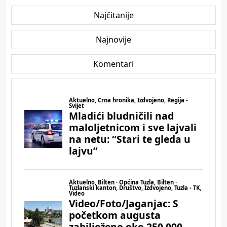
Najčitanije
Najnovije
Komentari