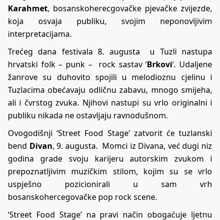
Karahmet
, bosanskoherecgovačke pjevačke zvijezde,
koja osvaja publiku, svojim neponovljivim
interpretacijama.
Trećeg dana festivala 8. augusta u Tuzli nastupa
hrvatski folk – punk – rock sastav ‘
Brkovi
‘. Udaljene
žanrove su duhovito spojili u melodioznu cjelinu i
Tuzlacima obećavaju odličnu zabavu, mnogo smijeha,
ali i čvrstog zvuka. Njihovi nastupi su vrlo originalni i
publiku nikada ne ostavljaju ravnodušnom.
Ovogodišnji ‘Street Food Stage’ zatvorit će tuzlanski
bend
Divan
, 9. augusta. Momci iz Divana, već dugi niz
godina grade svoju karijeru autorskim zvukom i
prepoznatljivim muzičkim stilom, kojim su se vrlo
uspješno pozicionirali u sam vrh
bosanskohercegovačke pop rock scene.
‘Street Food Stage’ na pravi način obogaćuje ljetnu