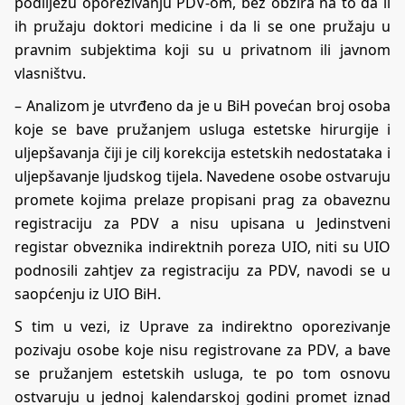
podliježu oporezivanju PDV-om, bez obzira na to da li
ih pružaju doktori medicine i da li se one pružaju u
pravnim subjektima koji su u privatnom ili javnom
vlasništvu.
– Analizom je utvrđeno da je u BiH povećan broj osoba
koje se bave pružanjem usluga estetske hirurgije i
uljepšavanja čiji je cilj korekcija estetskih nedostataka i
uljepšavanje ljudskog tijela. Navedene osobe ostvaruju
promete kojima prelaze propisani prag za obaveznu
registraciju za PDV a nisu upisana u Jedinstveni
registar obveznika indirektnih poreza UIO, niti su UIO
podnosili zahtjev za registraciju za PDV, navodi se u
saopćenju iz UIO BiH.
S tim u vezi, iz Uprave za indirektno oporezivanje
pozivaju osobe koje nisu registrovane za PDV, a bave
se pružanjem estetskih usluga, te po tom osnovu
ostvaruju u jednoj kalendarskoj godini promet iznad