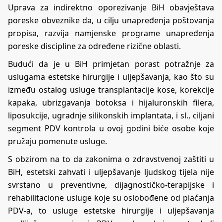
Uprava za indirektno oporezivanje BiH obavještava
poreske obveznike da, u cilju unapređenja poštovanja
propisa, razvija namjenske programe unapređenja
poreske discipline za određene rizične oblasti.
Budući da je u BiH primjetan porast potražnje za
uslugama estetske hirurgije i uljepšavanja, kao što su
između ostalog usluge transplantacije kose, korekcije
kapaka, ubrizgavanja botoksa i hijaluronskih filera,
liposukcije, ugradnje silikonskih implantata, i sl., ciljani
segment PDV kontrola u ovoj godini biće osobe koje
pružaju pomenute usluge.
S obzirom na to da zakonima o zdravstvenoj zaštiti u
BiH, estetski zahvati i uljepšavanje ljudskog tijela nije
svrstano u preventivne, dijagnostičko-terapijske i
rehabilitacione usluge koje su oslobođene od plaćanja
PDV-a, to usluge estetske hirurgije i uljepšavanja