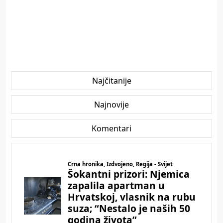
Najčitanije
Najnovije
Komentari