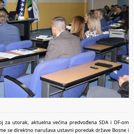
oj za utorak, aktuelna većina predvođena SDA i DF-om
čime se direktno narušava ustavni poredak države Bosne i