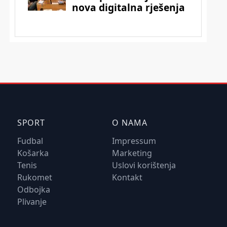
SPORT
O NAMA
Fudbal
Impressum
Košarka
Marketing
Tenis
Uslovi korištenja
Rukomet
Kontakt
Odbojka
Plivanje