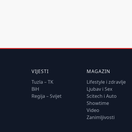
VIJESTI
MAGAZIN
Tuzla – TK
Lifestyle i zdravlje
BiH
Ljubav i Sex
Regija – Svijet
Scitech i Auto
Showtime
Video
Zanimljivosti