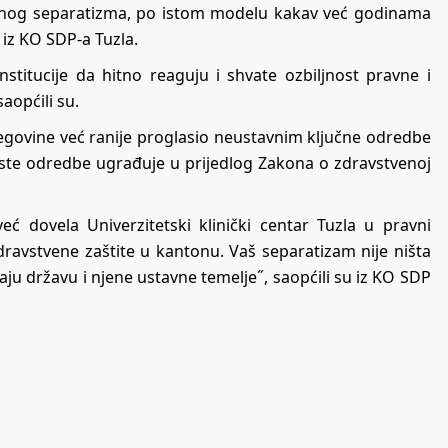
alnog separatizma, po istom modelu kakav već godinama
iz KO SDP-a Tuzla.
stitucije da hitno reaguju i shvate ozbiljnost pravne i
aopćili su.
cegovine već ranije proglasio neustavnim ključne odredbe
 iste odredbe ugrađuje u prijedlog Zakona o zdravstvenoj
ć dovela Univerzitetski klinički centar Tuzla u pravni
dravstvene zaštite u kantonu. Vaš separatizam nije ništa
u državu i njene ustavne temelje˝, saopćili su iz KO SDP