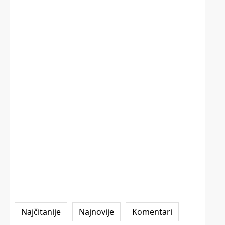
Najčitanije
Najnovije
Komentari