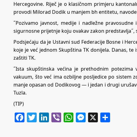
Hercegovine. Riječ je o klasičnom primjeru kanton
provodi Milorad Dodik u manjem bh entitetu, navode 
˝Pozivamo javnost, medije i nadležne pravosudne in
sigurnosne prijetnje koju ovakav zakon predstavlja˝, s
Podsjećaju da je Ustavni sud Federacije Bosne i Her
koje je već jednom Skupština TK donijela. Danas, te
zaštiti TK.
˝Ista skupštinska većina je prethodnim potezima ve
vakuum, što već ima ozbiljne posljedice po sistem z
manje opasan od Dodikovog — i jedan i drugi urušavaj
Tuzla.
(TIP)
Facebook
Twitter
LinkedIn
Viber
WhatsApp
Messenger
X
Share