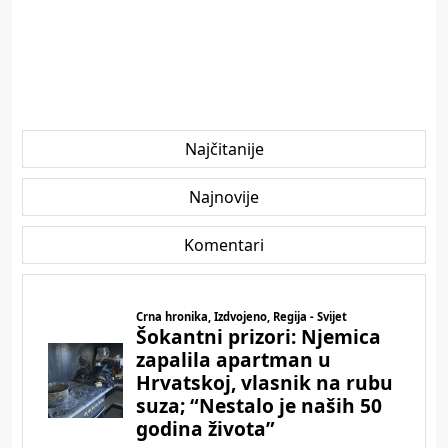
Najčitanije
Najnovije
Komentari