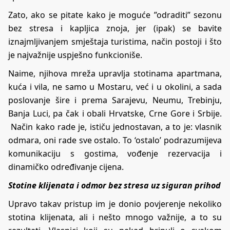
Zato, ako se pitate kako je moguće ”odraditi” sezonu
bez stresa i kapljica znoja, jer (ipak) se bavite
iznajmljivanjem smještaja turistima, način postoji i što
je najvažnije uspješno funkcioniše.
Naime, njihova mreža upravlja stotinama apartmana,
kuća i vila, ne samo u Mostaru, već i u okolini, a sada
poslovanje šire i prema Sarajevu, Neumu, Trebinju,
Banja Luci, pa čak i obali Hrvatske, Crne Gore i Srbije.
Način kako rade je, ističu jednostavan, a to je: vlasnik
odmara, oni rade sve ostalo. To ‘ostalo’ podrazumijeva
komunikaciju s gostima, vođenje rezervacija i
dinamičko određivanje cijena.
Stotine klijenata i odmor bez stresa uz siguran prihod
Upravo takav pristup im je donio povjerenje nekoliko
stotina klijenata, ali i nešto mnogo važnije, a to su