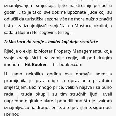
iznamljivanjem smještaja, ljeto najstresniji period u
godini. I to je tako, sve dok ne upoznate ljude koji su
odlučili da turistička sezona više ne mora nužno značiti
i stres za iznajmljivače smještaja u Mostaru, okolini, a
sada u Bosni i Hercegovini, te regiji.
Iz Mostara do regije – model koji daje rezultate
Riječ je o ekipi iz Mostar Property Managementa, koja
svoje znanje širi i na zemlje regije, ali pod drugim
imenom –
Hit Booker
. – hit-booker.com
U samo nekoliko godina ova domaća agencija
promijenila je pravila igre u upravljanju privatnim
smještajem. Bez mnogo priče, velikih najava i sa puno
rada i truda okupili su tim stručnih ljudi, uveli
napredne digitalne alate i ponudili ono što je svakom
iznajmljivaču najdragocjenije, a to je vrijeme, sigurnost
i prihod.