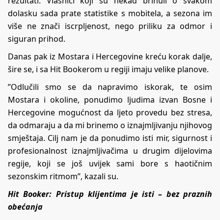
rezultati. Vlasnici koji su nekad brinuli o svakom
dolasku sada prate statistike s mobitela, a sezona im
više ne znači iscrpljenost, nego priliku za odmor i
siguran prihod.
Danas pak iz Mostara i Hercegovine kreću korak dalje,
šire se, i sa
Hit Bookerom
u regiji imaju velike planove.
”Odlučili smo se da napravimo iskorak, te osim
Mostara i okoline, ponudimo ljudima izvan Bosne i
Hercegovine mogućnost da ljeto provedu bez stresa,
da odmaraju a da mi brinemo o iznajmljivanju njihovog
smještaja. Cilj nam je da ponudimo isti mir, sigurnost i
profesionalnost iznajmljivačima u drugim dijelovima
regije, koji se još uvijek sami bore s haotičnim
sezonskim ritmom”, kazali su.
Hit Booker: Pristup klijentima je isti – bez praznih
obećanja