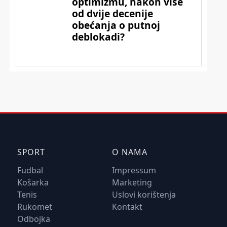
SPORT
O NAMA
Fudbal
Impressum
Košarka
Marketing
Tenis
Uslovi korištenja
Rukomet
Kontakt
Odbojka