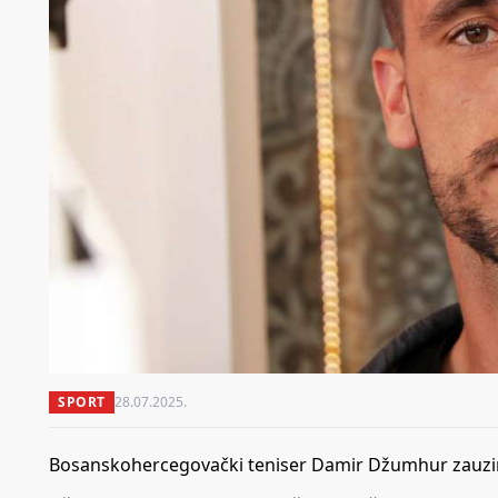
SPORT
28.07.2025.
Bosanskohercegovački teniser Damir Džumhur zauzima