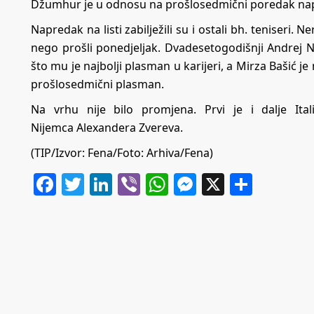
Džumhur je u odnosu na prošlosedmični poredak nap
Napredak na listi zabilježili su i ostali bh. teniseri. 
nego prošli ponedjeljak. Dvadesetogodišnji Andrej Ne
što mu je najbolji plasman u karijeri, a Mirza Bašić je n
prošlosedmični plasman.
Na vrhu nije bilo promjena. Prvi je i dalje Ital
Nijemca Alexandera Zvereva.
(TIP/Izvor: Fena/Foto: Arhiva/Fena)
Facebook
Twitter
LinkedIn
Viber
WhatsApp
Messenger
X
Share