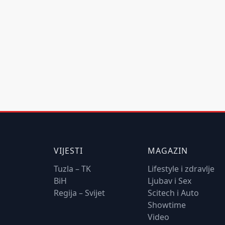
VIJESTI
MAGAZIN
Tuzla – TK
Lifestyle i zdravlje
BiH
Ljubav i Sex
Regija – Svijet
Scitech i Auto
Showtime
Video